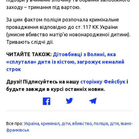
заходу – тримання під вартою.
За цим фактом поліція розпочала кримінальне
провадження відповідно до ст. 117 КК України
(умисне вбивство матір’ю новонародженої дитини).
Тривають слідчі дії.
ЧИТАЙТЕ ТАКОЖ:
Дітовбивці з Волині, яка
«сплутала» дитя із кістою, загрожує немалий
строк
Друзі! Підписуйтесь на нашу
сторінку Фейсбук
і
будьте завжди в курсі останніх новин.
Все про:
Україна
,
кримінал
,
діти
,
вбивство
,
поліція
,
діти
,
івано-
франківськ