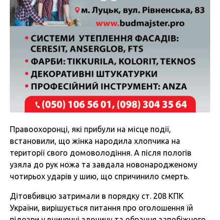
Правоохоронці, які прибули на місце події,
встановили, що жінка народила хлопчика на
території свого домоволодіння. А після пологів
узяла до рук ножа та завдала новонародженому
чотирьох ударів у шию, що спричинило смерть.
Дітовбивцю затримали в порядку ст. 208 КПК
України, вирішується питання про оголошення їй
підозри у вчиненні злочину та обрання запобіжного