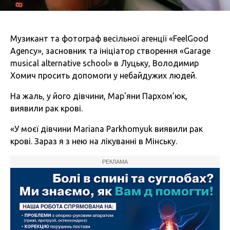
Музикант та фотограф весільної агенції «FeelGood
Agency», засновник та ініціатор створення «Garage
musical alternative school» в Луцьку, Володимир
Хомич просить допомоги у небайдужих людей.
На жаль, у його дівчини, Мар'яни Пархом’юк,
виявили рак крові.
«У моєї дівчини Mariana Parkhomyuk виявили рак
крові. Зараз я з нею на лікуванні в Мінську.
РЕКЛАМА