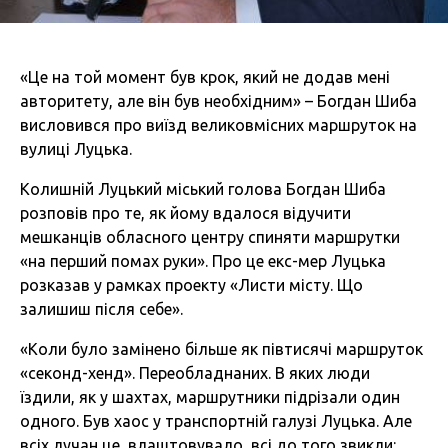
«Це на той момент був крок, який не додав мені
авторитету, але він був необхідним» – Богдан Шиба
висловився про виїзд великовмісних маршруток на
вулиці Луцька.
Колишній Луцький міський голова Богдан Шиба
розповів про те, як йому вдалося відучити
мешканців обласного центру спиняти маршрутки
«на перший помах руки». Про це екс-мер Луцька
розказав у рамках проекту «Листи місту. Що
залишиш після себе».
«Коли було замінено більше як півтисячі маршруток
«секонд-хенд». Переобладнаних. В яких люди
їздили, як у шахтах, маршрутники підрізали один
одного. Був хаос у транспортній галузі Луцька. Але
всіх лучан це влаштовувало, всі до того звикли: