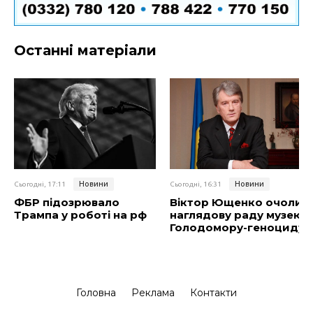
Останні матеріали
Новини
Новини
Сьогодні, 17:11
Сьогодні, 16:31
ФБР підозрювало
Віктор Ющенко очолив
Трампа у роботі на рф
наглядову раду музею
Голодомору-геноциду
Головна
Реклама
Контакти