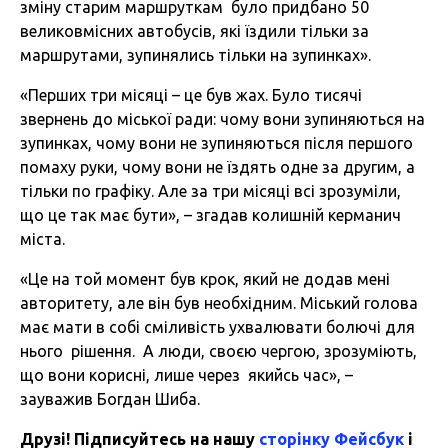
зміну старим маршруткам було придбано 50
великовмісних автобусів, які їздили тільки за
маршрутами, зупинялись тільки на зупинках».
«Перших три місяці – це був жах. Було тисячі
звернень до міської ради: чому вони зупиняються на
зупинках, чому вони не зупиняються після першого
помаху руки, чому вони не їздять одне за другим, а
тільки по графіку. Але за три місяці всі зрозуміли,
що це так має бути», – згадав колишній керманич
міста.
«Це на той момент був крок, який не додав мені
авторитету, але він був необхідним. Міський голова
має мати в собі сміливість ухвалювати болючі для
нього рішення. А люди, своєю чергою, зрозуміють,
що вони корисні, лише через якийсь час», –
зауважив Богдан Шиба.
Друзі! Підписуйтесь на нашу
сторінку Фейсбук
і