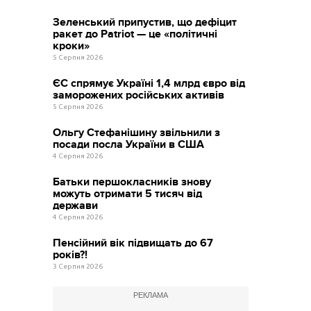
Зеленський припустив, що дефіцит
ракет до Patriot — це «політичні
кроки»
5 Серпня 2026
ЄС спрямує Україні 1,4 млрд євро від
заморожених російських активів
5 Серпня 2026
Ольгу Стефанішину звільнили з
посади посла України в США
4 Серпня 2026
Батьки першокласників знову
можуть отримати 5 тисяч від
держави
4 Серпня 2026
Пенсійний вік підвищать до 67
років?!
3 Серпня 2026
РЕКЛАМА