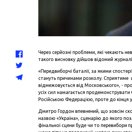
Через серйозні проблеми, які чекають не
такого висновку дійшов відомий журнал
«Передвиборчі баталії, за якими спостер
стануть причинами розколу. Сприятиме ц
відмежовується від Московського», - пр
усіх сил намагається продемонструвати Є
Російською Федерацією, проте до кінця у
Дмитро Гордон впевнений, що зовсім ско
назвою «Україна», сценарію до якого поз
фінальної сцени буде чи то перевибори пр