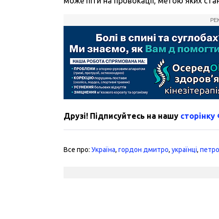
може піти на провокації, метою яких ста
РЕ
Друзі! Підписуйтесь на нашу
сторінку
Все про:
Україна
,
гордон дмитро
,
українці
,
петр