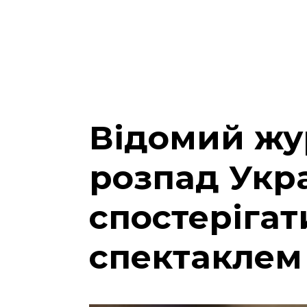
Відомий жу
розпад Укра
спостеріга
спектаклем