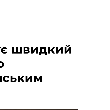
ує швидкий
о
нським