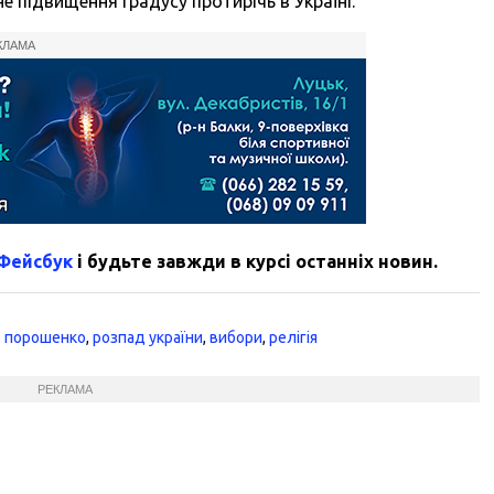
не підвищення градусу протирічь в Україні.
КЛАМА
 Фейсбук
і будьте завжди в курсі останніх новин.
о порошенко
,
розпад україни
,
вибори
,
релігія
РЕКЛАМА