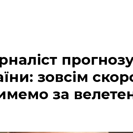
рналіст прогноз
їни: зовсім скор
тимемо за велете