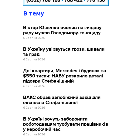
В тему
Віктор Ющенко очолив наглядову
раду музею Голодомору-геноциду
6 Серпня 2026
В Україну увірвуться грози, шквали
та град
6 Серпня 2026
Дві квартири, Mercedes і будинок за
$550 тисяч: НАБУ розкрило деталі
підозри Стефанішиній
6 Серпня 2026
ВАКС обрав запобіжний захід для
експосла Стефанішиної
6 Серпня 2026
В Україні хочуть заборонити
роботодавцям турбувати працівників
у неробочий час
6 Серпня 2026