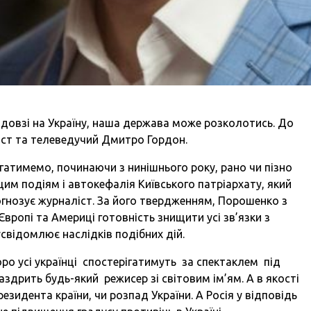
вдовзі на Україну, наша держава може розколотись. До
іст та телеведучий Дмитро Гордон.
ігатимемо, починаючи з нинішнього року, рано чи пізно
им подіям і автокефалія Київського патріархату, який
огнозує журналіст. За його твердженням, Порошенко з
вропі та Америці готовність знищити усі зв’язки з
свідомлює наслідків подібних дій.
ро усі українці спостерігатимуть за спектаклем під
аздрить будь-який режисер зі світовим ім’ям. А в якості
езидента країни, чи розпад України. А Росія у відповідь