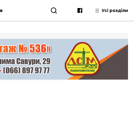
ів
Усі розділи