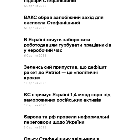
підозри Стефанішиній
6 Серпня 2026
ВАКС обрав запобіжний захід для
експосла Стефанішиної
6 Серпня 2026
В Україні хочуть заборонити
роботодавцям турбувати працівників
у неробочий час
6 Серпня 2026
Зеленський припустив, що дефіцит
ракет до Patriot — це «політичні
кроки»
5 Серпня 2026
ЄС спрямує Україні 1,4 млрд євро від
заморожених російських активів
5 Серпня 2026
Європа та рф провели неформальні
переговори щодо України
5 Серпня 2026
Ольгу Стефанішину звільнили з