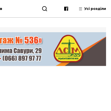
ів
Усі розділи