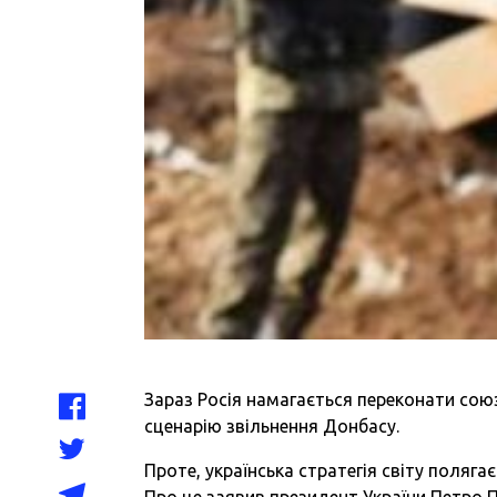
Зараз Росія намагається переконати союз
сценарію звільнення Донбасу.
Проте, українська стратегія світу поляг
Про це заявив президент України Петро