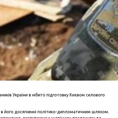
ників України в нібито підготовку Києвом силового
ає в його досягненні політико-дипломатичним шляхом.
 Порошенко, виступаючи з щорічним посланням до