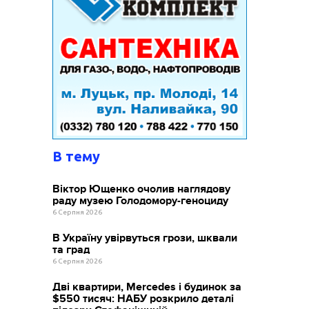
В тему
Віктор Ющенко очолив наглядову
раду музею Голодомору-геноциду
6 Серпня 2026
В Україну увірвуться грози, шквали
та град
6 Серпня 2026
Дві квартири, Mercedes і будинок за
$550 тисяч: НАБУ розкрило деталі