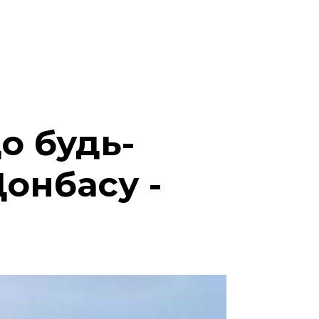
о будь-
Донбасу -