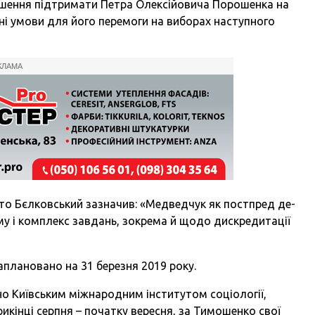
 рішення підтримати Петра Олексійовича Порошенка на
атні умови для його перемоги на виборах наступного
КЛАМА
то Бєлковський зазначив: «Медведчук як постпред де-
ему і комплекс завдань, зокрема й щодо дискредитації
аплановано на 31 березня 2019 року.
но Київським міжнародним інститутом соціології,
икінці серпня – початку вересня, за Тимошенко свої