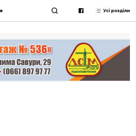
ів
Усі розділи