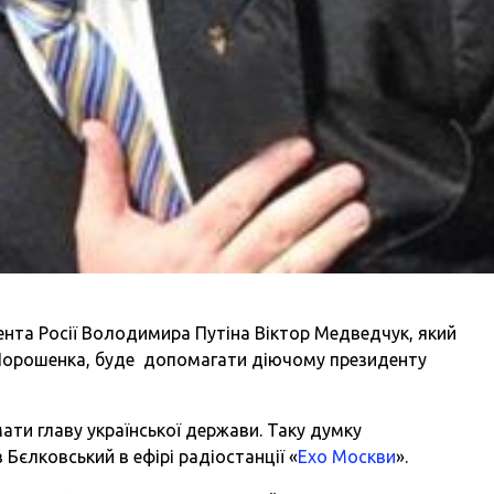
ента Росії Володимира Путіна Віктор Медведчук, який
 Порошенка, буде допомагати діючому президенту
ати главу української держави. Таку думку
 Бєлковський в ефірі радіостанції «
Ехо Москви
».