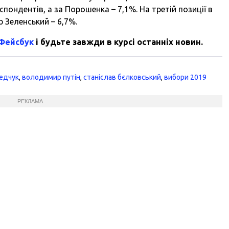
пондентів, а за Порошенка – 7,1%. На третій позиції в
 Зеленський – 6,7%.
 Фейсбук
і будьте завжди в курсі останніх новин.
едчук
,
володимир путін
,
станіслав бєлковський
,
вибори 2019
РЕКЛАМА