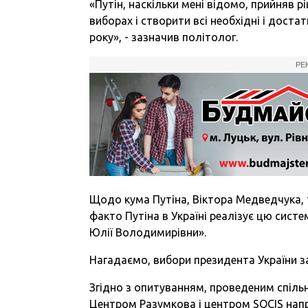
«Путін, наскільки мені відомо, прийняв
виборах і створити всі необхідні і дост
року», - зазначив політолог.
РЕ
Щодо кума Путіна, Віктора Медведчука, 
факто Путіна в Україні реалізує цю сист
Юлії Володимирівни».
Нагадаємо, вибори президента України з
Згідно з опитуванням, проведеним спіль
Центром Разумкова і центром SOCIS напр