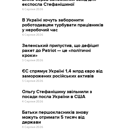
експосла Стефанішиної
6 Серпня 2026
В Україні хочуть заборонити
роботодавцям турбувати працівників
у неробочий час
6 Серпня 2026
Зеленський припустив, що дефіцит
ракет до Patriot — це «політичні
кроки»
5 Серпня 2026
ЄС спрямує Україні 1,4 млрд євро від
заморожених російських активів
5 Серпня 2026
Ольгу Стефанішину звільнили з
посади посла України в США
4 Серпня 2026
Батьки першокласників знову
можуть отримати 5 тисяч від
держави
4 Серпня 2026