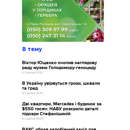
В тему
Віктор Ющенко очолив наглядову
раду музею Голодомору-геноциду
6 Серпня 2026
В Україну увірвуться грози, шквали
та град
6 Серпня 2026
Дві квартири, Mercedes і будинок за
$550 тисяч: НАБУ розкрило деталі
підозри Стефанішиній
6 Серпня 2026
ВАКС обрав запобіжний захід для