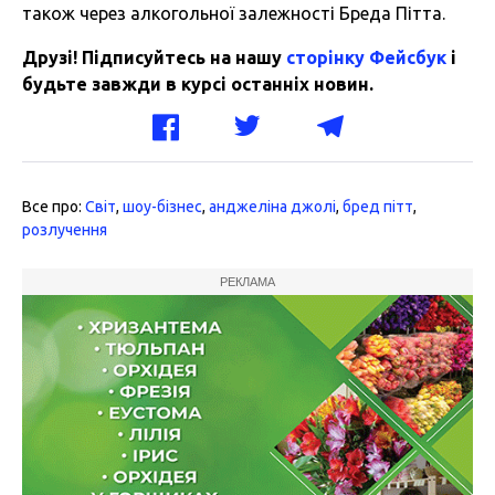
також через алкогольної залежності Бреда Пітта.
Друзі! Підписуйтесь на нашу
сторінку Фейсбук
і
будьте завжди в курсі останніх новин.
Все про:
Світ
,
шоу-бізнес
,
анджеліна джолі
,
бред пітт
,
розлучення
РЕКЛАМА