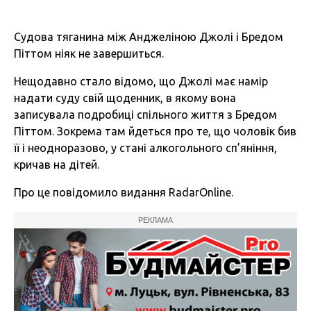
Судова тяганина між Анджеліною Джолі і Бредом
Піттом ніяк не завершиться.
Нещодавно стало відомо, що Джолі має намір
надати суду свій щоденник, в якому вона
записувала подробиці спільного життя з Бредом
Піттом. Зокрема там йдеться про те, що чоловік бив
її і неодноразово, у стані алкогольного сп’яніння,
кричав на дітей.
Про це повідомило видання RadarOnline.
РЕКЛАМА