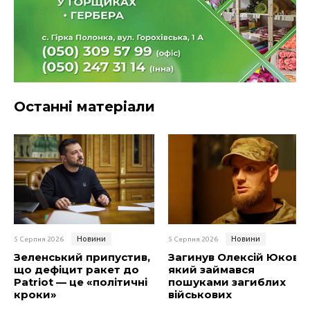
Останні матеріали
Новини
Новини
5 Серпня 2026
5 Серпня 2026
Зеленський припустив,
Загинув Олексій Юков,
що дефіцит ракет до
який займався
Patriot — це «політичні
пошуками загиблих
кроки»
військових