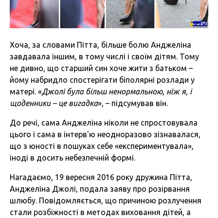
Хоча, за словами Пітта, більше болю Анджеліна
завдавала іншим, в тому числі і своїм дітям. Тому
не дивно, що старший син хоче жити з батьком –
йому набридло спостерігати біполярні розлади у
матері. «
Джолі була більш ненормальною, ніж я, і
щоденники – це вигадка
», – підсумував він.
До речі, сама Анджеліна ніколи не спростовувала
цього і сама в інтерв'ю неодноразово зізнавалася,
що з юності в пошуках себе «експериментувала»,
іноді в досить небезпечній формі.
Нагадаємо, 19 вересня 2016 року дружина Пітта,
Анджеліна Джолі, подала заяву про розірвання
шлюбу. Повідомляється, що причиною розлучення
стали розбіжності в методах виховання дітей, а