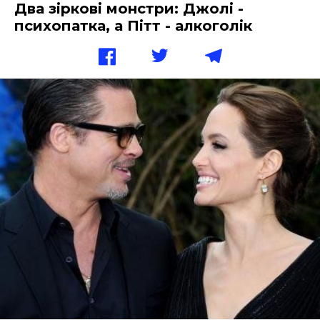
Два зіркові монстри: Джолі -
психопатка, а Пітт - алкоголік