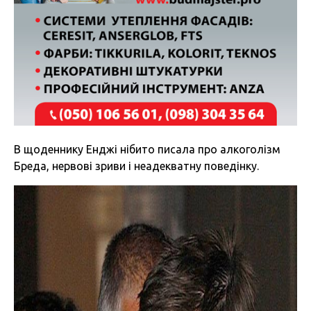
В щоденнику Енджі нібито писала про алкоголізм
Бреда, нервові зриви і неадекватну поведінку.