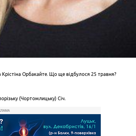
а Крістіна Орбакайте. Що ще відбулося 25 травня?
порізьку (Чортомлицьку) Січ.
КЛАМА