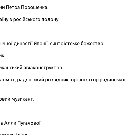
їни Петра Порошенка.
їну з російського полону.
ічної династії Японії, синтоїстське божество.
ик.
ериканський авіаконструктор.
ломат, радянський розвідник, організатор радянської
овий музикант.
ка Алли Пугачової.
еатру і кіно.