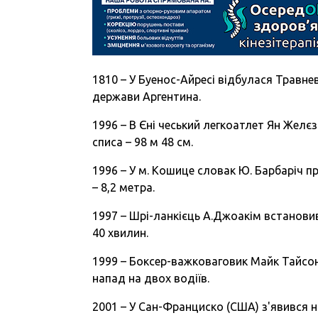
1810 – У Буенос-Айресі відбулася Травне
держави Аргентина.
1996 – В Єні чеський легкоатлет Ян Желє
списа – 98 м 48 см.
1996 – У м. Кошице словак Ю. Барбаріч п
– 8,2 метра.
1997 – Шрі-ланкієць А.Джоакім встановив
40 хвилин.
1999 – Боксер-важковаговик Майк Тайсон 
напад на двох водіїв.
2001 – У Сан-Франциско (США) з'явився 