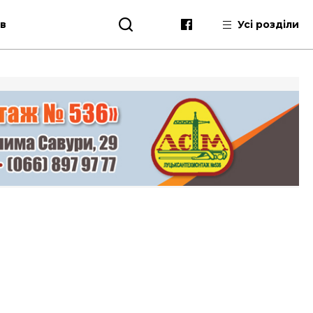
ів
Усі розділи