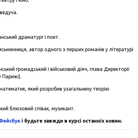
еведуча.
анський драматург і поет.
сьменниця, автор одного з перших романів у літературі
ський громадський і військовий діяч, глава Директорії
 Парижі).
 математик, який розробив узагальнену теорію
ький блюзовий співак, музикант.
 Фейсбук
і будьте завжди в курсі останніх новин.