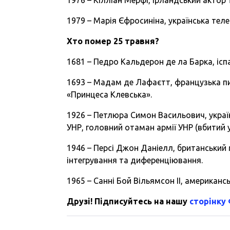
1979 – Марія Єфросиніна, українська тел
Хто помер 25 травня?
1681 – Педро Кальдерон де ла Барка, ісп
1693 – Мадам де Лафаєтт, французька пи
«Принцеса Клевська».
1926 – Петлюра Симон Васильович, україн
УНР, головний отаман армії УНР (вбитий у
1946 – Персі Джон Даніелл, британський
інтегрування та диференціювання.
1965 – Санні Бой Вільямсон II, американс
Друзі! Підписуйтесь на нашу
сторінку