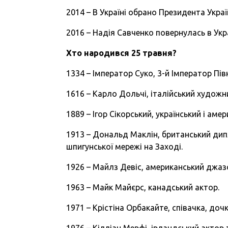
2014 – В Україні обрано Президента Укра
2016 – Надія Савченко повернулась в Укра
Хто народився 25 травня?
1334 – Імператор Суко, 3-й Імператор Півн
1616 – Карло Дольчі, італійський художн
1889 – Ігор Сікорський, український і ам
1913 – Дональд Маклін, британський дип
шпигунської мережі на Заході.
1926 – Майлз Девіс, американський джаз
1963 – Майк Майєрс, канадський актор.
1971 – Крістіна Орбакайте, співачка, доч
1976 – Кілліан Мерфі, ірландський актор т