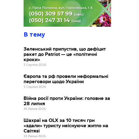
В тему
Зеленський припустив, що дефіцит
ракет до Patriot — це «політичні
кроки»
5 Серпня 2026
Європа та рф провели неформальні
переговори щодо України
5 Серпня 2026
Війна росії проти України: головне за
28 липня
29 Липня 2026
Шахраї на OLX за 10 тисяч грн
«здали» туристу неіснуюче житло на
Світязі
23 Липня 2026