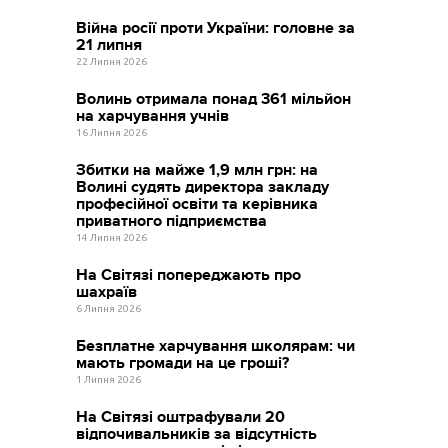
Війна росії проти України: головне за
21 липня
22 Липня 2026
Волинь отримала понад 361 мільйон
на харчування учнів
16 Липня 2026
Збитки на майже 1,9 млн грн: на
Волині судять директора закладу
професійної освіти та керівника
приватного підприємства
14 Липня 2026
На Світязі попереджають про
шахраїв
6 Липня 2026
Безплатне харчування школярам: чи
мають громади на це гроші?
1 Липня 2026
На Світязі оштрафували 20
відпочивальників за відсутність