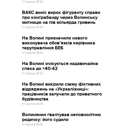
5 Серпня 2026
ВАКС виніс вирок фігуранту справи
про контрабанду через Волинську
митницю на пів мільярда гривень
5 Серпня 2026
На Волині призначили нового
виконувача обов’язків керівника
теруправління БЕБ
4 Серпня 2026
На Волині очікується надзвичайна
спека до +40-42
4 Серпня 2026
На Волині викрили схему фіктивних
відряджень на «Укрзалізниці»:
працівників залучали до приватного
будівництва
4 Серпня 2026
Волинянин ґвалтував неповнолітню
родичку: його судили
4 Серпня 2026