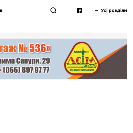
ів
Усі розділи