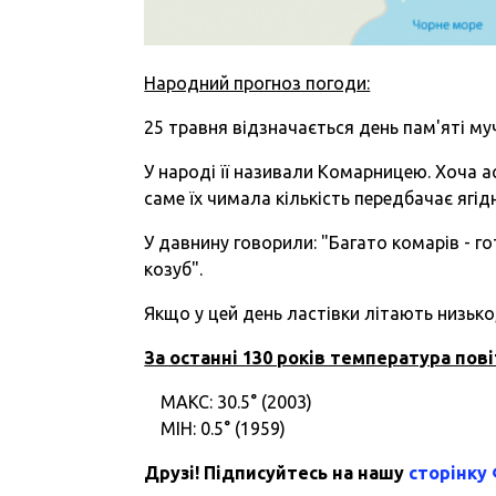
Народний прогноз погоди:
25 травня відзначається день пам'яті муч
У народі її називали Комарницею. Хоча ас
саме їх чимала кількість передбачає ягід
У давнину говорили: "Багато комарів - го
козуб".
Якщо у цей день ластівки літають низьк
За останні 130 років температура пові
МАКС: 30.5° (2003)
МІН: 0.5° (1959)
Друзі! Підписуйтесь на нашу
сторінку