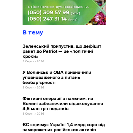
В тему
Зеленський припустив, що дефіцит
ракет до Patriot — це «політичні
кроки»
5 Серпня 2026
У Волинській ОВА призначили
уповноваженого з питань
безбар’єрності
5 Серпня 2026
Фіктивні операції з пальним: на
Волині забезпечили відшкодування
4,5 млн грн податків
5 Серпня 2026
ЄС спрямує Україні 1,4 млрд євро від
заморожених російських активів