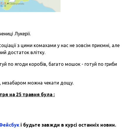
ениці Лукерії.
оціації з цими комахами у нас не зовсім приємні, але
ний достаток влітку.
туй по ягоди коробів, багато мошок - готуй по гриби
о, незабаром можна чекати дощу.
тря на 25 травня була :
 Фейсбук
і будьте завжди в курсі останніх новин.