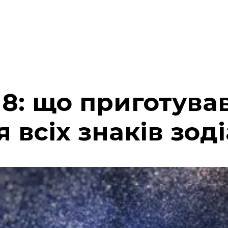
18: що приготува
я всіх знаків зод