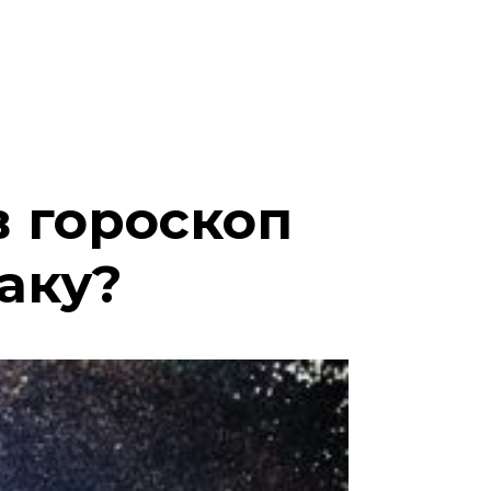
в гороскоп
іаку?