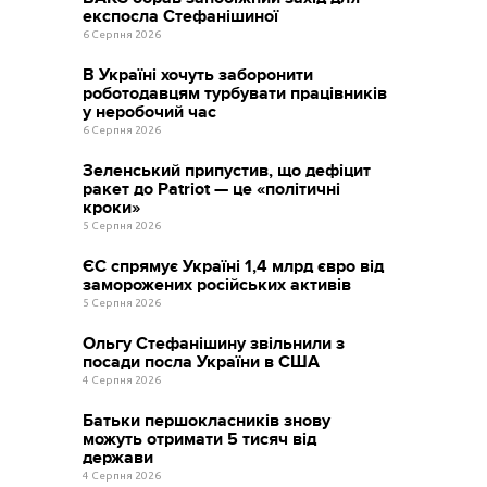
експосла Стефанішиної
6 Серпня 2026
В Україні хочуть заборонити
роботодавцям турбувати працівників
у неробочий час
6 Серпня 2026
Зеленський припустив, що дефіцит
ракет до Patriot — це «політичні
кроки»
5 Серпня 2026
ЄС спрямує Україні 1,4 млрд євро від
заморожених російських активів
5 Серпня 2026
Ольгу Стефанішину звільнили з
посади посла України в США
4 Серпня 2026
Батьки першокласників знову
можуть отримати 5 тисяч від
держави
4 Серпня 2026