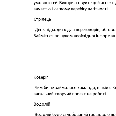
умовностей. Використовуйте цей аспект дл
зачаттю і легкому перебігу вагітності.
Стрілець
День підходить для переговорів, обговор
Займіться пошуком необхідної інформаці
Козеріг
Чим би не займалася команда, в якій є Ко
загальний творчий проект на роботі.
Водолій
Водолій буде стурбований грошовою пр