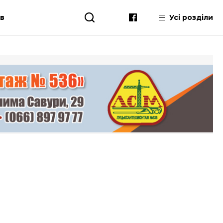
ів
Усі розділи