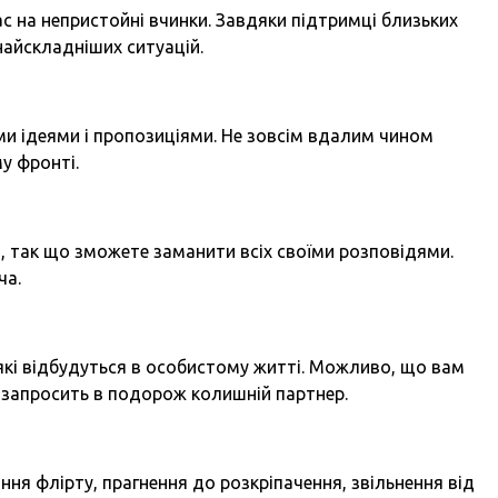
с на непристойні вчинки. Завдяки підтримці близьких
найскладніших ситуацій.
и ідеями і пропозиціями. Не зовсім вдалим чином
у фронті.
 так що зможете заманити всіх своїми розповідями.
ча.
, які відбудуться в особистому житті. Можливо, що вам
 запросить в подорож колишній партнер.
я флірту, прагнення до розкріпачення, звільнення від