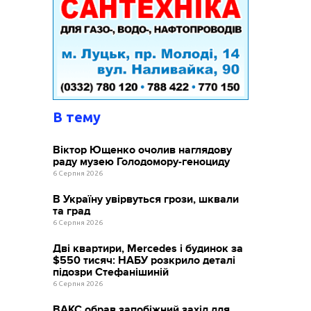
В тему
Віктор Ющенко очолив наглядову
раду музею Голодомору-геноциду
6 Серпня 2026
В Україну увірвуться грози, шквали
та град
6 Серпня 2026
Дві квартири, Mercedes і будинок за
$550 тисяч: НАБУ розкрило деталі
підозри Стефанішиній
6 Серпня 2026
ВАКС обрав запобіжний захід для