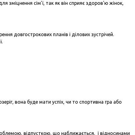
я зміцнення сім'ї, так як він сприяє здоров'ю жінок,
ення довгострокових планів і ділових зустрічей.
ї.
зеріг, вона буде мати успіх, чи то спортивна гра або
облемою, відпусткою, що наближається, і відносинами