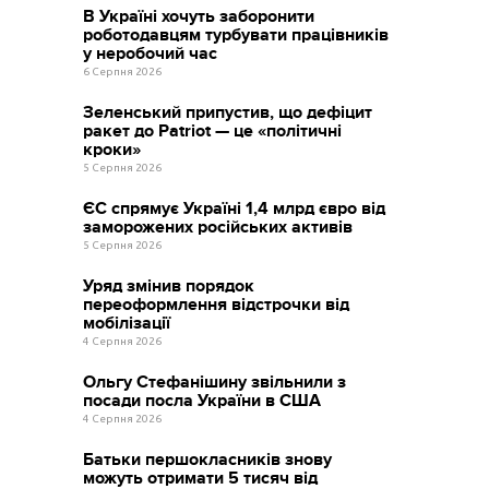
В Україні хочуть заборонити
роботодавцям турбувати працівників
у неробочий час
6 Серпня 2026
Зеленський припустив, що дефіцит
ракет до Patriot — це «політичні
кроки»
5 Серпня 2026
ЄС спрямує Україні 1,4 млрд євро від
заморожених російських активів
5 Серпня 2026
Уряд змінив порядок
переоформлення відстрочки від
мобілізації
4 Серпня 2026
Ольгу Стефанішину звільнили з
посади посла України в США
4 Серпня 2026
Батьки першокласників знову
можуть отримати 5 тисяч від