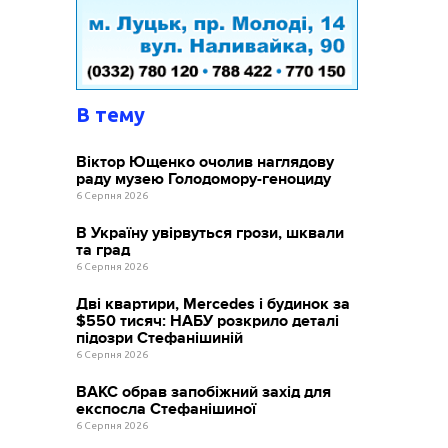
В тему
Віктор Ющенко очолив наглядову
раду музею Голодомору-геноциду
6 Серпня 2026
В Україну увірвуться грози, шквали
та град
6 Серпня 2026
Дві квартири, Mercedes і будинок за
$550 тисяч: НАБУ розкрило деталі
підозри Стефанішиній
6 Серпня 2026
ВАКС обрав запобіжний захід для
експосла Стефанішиної
6 Серпня 2026