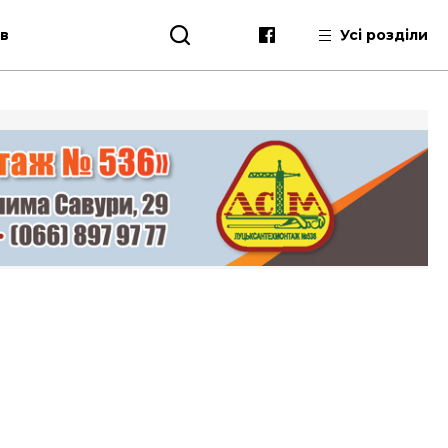
ів
Усі розділи