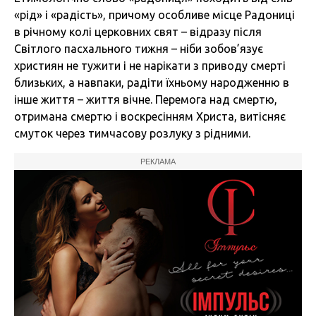
«рід» і «радість», причому особливе місце Радониці
в річному колі церковних свят – відразу після
Світлого пасхального тижня – ніби зобов’язує
християн не тужити і не нарікати з приводу смерті
близьких, а навпаки, радіти їхньому народженню в
інше життя – життя вічне. Перемога над смертю,
отримана смертю і воскресінням Христа, витісняє
смуток через тимчасову розлуку з рідними.
РЕКЛАМА