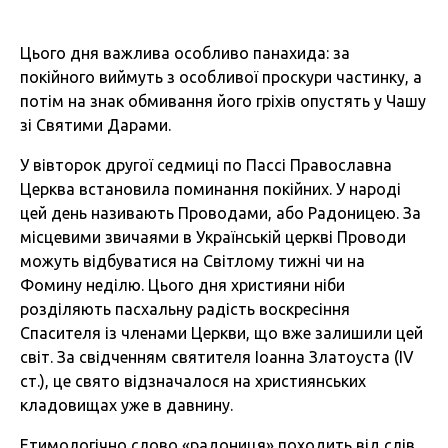
Цього дня важлива особливо панахида: за
покійного виймуть з особливої проскури частинку, а
потім на знак обмивання його гріхів опустять у Чашу
зі Святими Дарами.
У вівторок другої седмиці по Пассі Православна
Церква встановила поминання покійних. У народі
цей день називають Проводами, або Радоницею. За
місцевими звичаями в Українській церкві Проводи
можуть відбуватися на Світлому тижні чи на
Фомину неділю. Цього дня християни ніби
розділяють пасхальну радість воскресіння
Спасителя із членами Церкви, що вже залишили цей
світ. За свідченням святителя Іоанна Златоуста (IV
ст.), це свято відзначалося на християнських
кладовищах уже в давнину.
Етимологічно слово «радониця» походить від слів