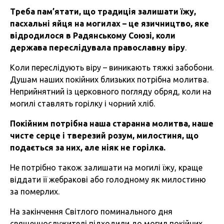
Треба пам’ятати, що традиція залишати їжу,
пасхальні яйця на могилах – це язичництво, яке
відродилося в Радянському Союзі, коли
держава переслідувала православну віру
.
Коли переслідують віру – виникають тяжкі забобони.
Душам наших покійних близьких потрібна молитва.
Неприйнятний із церковного погляду обряд, коли на
могилі ставлять горілку і чорний хліб.
Покійним потрібна наша старанна молитва, наше
чисте серце і тверезий розум, милостиня, що
подається за них, але ніяк не горілка.
Не потрібно також залишати на могилі їжу, краще
віддати її жебракові або голодному як милостиню
за померлих.
На закінчення Світлого поминального дня
священнослужителі підходили до могил покійних,