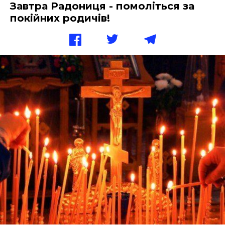
Завтра Радониця - помоліться за
покійних родичів!