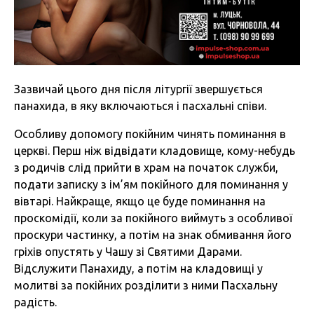
Зазвичай цього дня після літургії звершується
панахида, в яку включаються і пасхальні співи.
Особливу допомогу покійним чинять поминання в
церкві. Перш ніж відвідати кладовище, кому-небудь
з родичів слід прийти в храм на початок служби,
подати записку з ім’ям покійного для поминання у
вівтарі. Найкраще, якщо це буде поминання на
проскомідії, коли за покійного виймуть з особливої
проскури частинку, а потім на знак обмивання його
гріхів опустять у Чашу зі Святими Дарами.
Відслужити Панахиду, а потім на кладовищі у
молитві за покійних розділити з ними Пасхальну
радість.