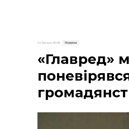
Новини
23 Лютого 2018
«Главред» м
поневірявся
громадянст