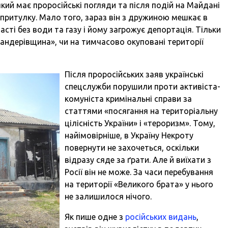
кий має проросійські погляди та після подій на Майдані
о притулку. Мало того, зараз він з дружиною мешкає в
асті без води та газу і йому загрожує депортація. Тільки
«бандерівщина», чи на тимчасово окуповані території
Після проросійських заяв українські
спецслужби порушили проти активіста-
комуніста кримінальні справи за
статтями «посягання на територіальну
цілісність України» і «тероризм». Тому,
найімовірніше, в Україну Некроту
повернути не захочеться, оскільки
відразу сяде за ґрати. Але й виїхати з
Росії він не може. За часи перебування
на території «Великого брата» у нього
не залишилося нічого.
Як пише одне з
російських видань
,