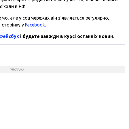
еїхали в РФ.
омо, але у соцмережах він з’являється регулярно,
 сторінку у
Fa
cebook
.
 Фейсбук
і будьте завжди в курсі останніх новин.
РЕКЛАМА