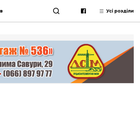
ів
Усі розділи