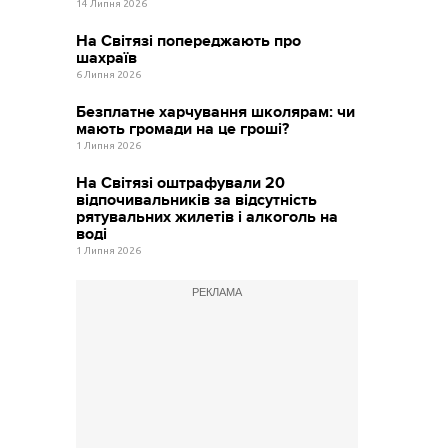
14 Липня 2026
На Світязі попереджають про
шахраїв
6 Липня 2026
Безплатне харчування школярам: чи
мають громади на це гроші?
1 Липня 2026
На Світязі оштрафували 20
відпочивальників за відсутність
рятувальних жилетів і алкоголь на
воді
1 Липня 2026
РЕКЛАМА