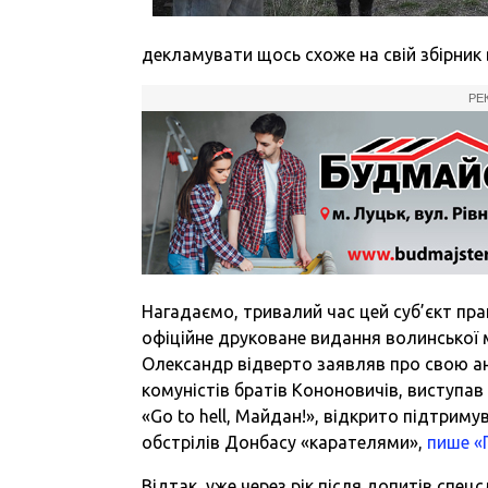
декламувати щось схоже на свій збірник в
РЕ
Нагадаємо, тривалий час цей суб’єкт пр
офіційне друковане видання волинської мі
Олександр відверто заявляв про свою а
комуністів братів Кононовичів, виступав 
«Go to hell, Майдан!», відкрито підтриму
обстрілів Донбасу «карателями»,
пише «
Відтак, уже через рік після допитів спец