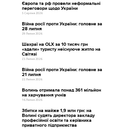
Європа та рф провели неформальні
переговори щодо України
5 Серпня 2026
Війна росії проти України: головне за
28 липня
29 Липня 2026
Шахраї на OLX за 10 тисяч грн
«здали» туристу неіснуюче житло на
Світязі
23 Липня 2026
Війна росії проти України: головне за
21 липня
22 Липня 2026
Волинь отримала понад 361 мільйон
на харчування учнів
16 Липня 2026
Збитки на майже 1,9 млн грн: на
Волині судять директора закладу
професійної освіти та керівника
приватного підприємства