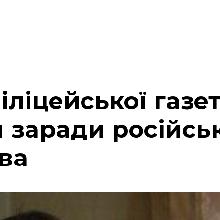
іліцейської газе
 заради російсь
ва