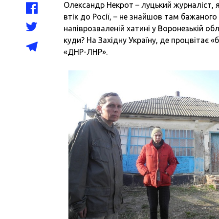
Олександр Некрот – луцький журналіст, я
втік до Росії, – не знайшов там бажаног
напіврозваленій хатині у Воронезькій обл
куди? На Західну Україну, де процвітає 
«ДНР-ЛНР».