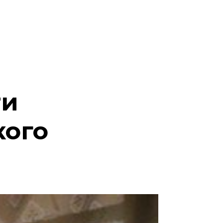
ти
кого