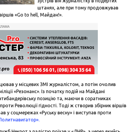
зустрів він журналістку в подертих
штанях, але при тому продовжував
іршів «Go to hell, Майдан!».
КЛАМА
ацював у місцевих ЗМІ журналістом, а потім очолив
ліції «Резонанс». Із початку подій на Майдані
нтибандерівську позицію та, маючи в соратниках
проти Революції гідності. Тоді ж створив збірник віршів
вав у соцмережах «Руську весну» і виступав проти
Политнавигатор».
служб Некрот з радістю поїхав у «ЛНР», а через якийсь