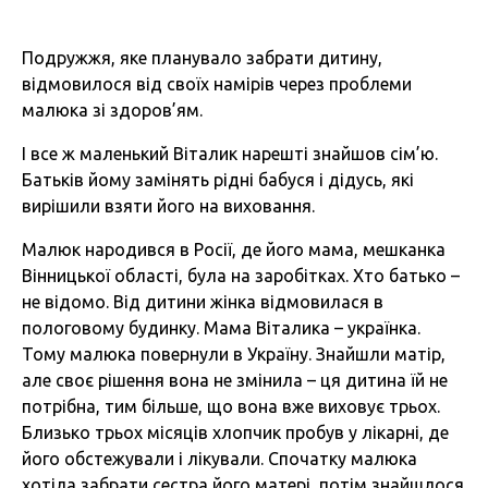
Подружжя, яке планувало забрати дитину,
відмовилося від своїх намірів через проблеми
малюка зі здоров’ям.
І все ж маленький Віталик нарешті знайшов сім’ю.
Батьків йому замінять рідні бабуся і дідусь, які
вирішили взяти його на виховання.
Малюк народився в Росії, де його мама, мешканка
Вінницької області, була на заробітках. Хто батько –
не відомо. Від дитини жінка відмовилася в
пологовому будинку. Мама Віталика – українка.
Тому малюка повернули в Україну. Знайшли матір,
але своє рішення вона не змінила – ця дитина їй не
потрібна, тим більше, що вона вже виховує трьох.
Близько трьох місяців хлопчик пробув у лікарні, де
його обстежували і лікували. Спочатку малюка
хотіла забрати сестра його матері, потім знайшлося