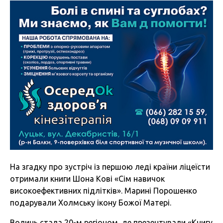
На згадку про зустріч із першою леді країни ліцеїсти
отримали книги Шона Кові «Сім навичок
високоефективних підлітків». Марині Порошенко
подарували Холмську ікону Божої Матері.
Волинь стала 20-м регіоном, де презентували «Книгу