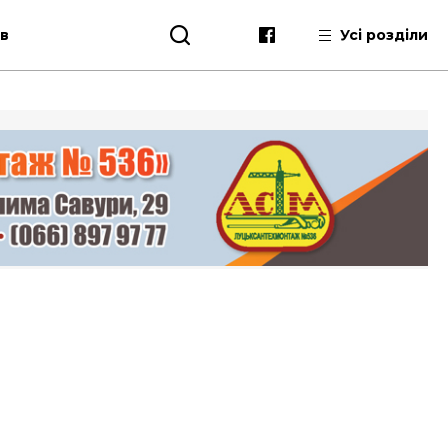
ів
Усі розділи