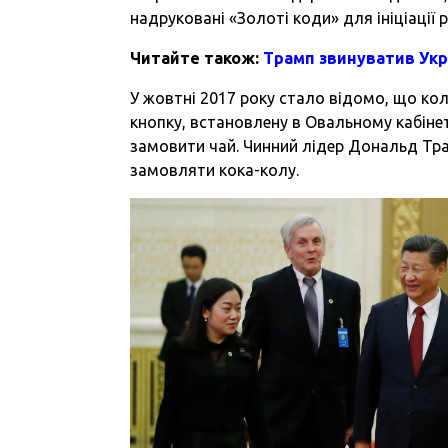
надруковані «Золоті коди» для ініціації 
Читайте також:
Трамп звинуватив Укр
У жовтні 2017 року стало відомо, що к
кнопку, встановлену в Овальному кабінет
замовити чай. Чинний лідер Дональд Тр
замовляти кока-колу.