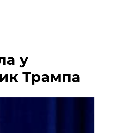
ла у
ик Трампа