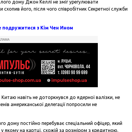
ілого дому Джон Келлі не зміг урегулювати
и схопив його, після чого співробітник Секретної служби
е подружитися з Кім Чен Ином
КЛАМА
итаю навіть не доторкнувся до ядерної валізки, не
енів американської делегації попросили не
лого дому постійно перебуває спеціальний офіцер, який
 у якому на картці, схожій за розміром з кредитною,