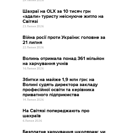
29 Липня 2026
Шахраї на OLX за 10 тисяч грн
«здали» туристу неіснуюче житло на
Світязі
23 Липня 2026
Війна росії проти України: головне за
21 липня
22 Липня 2026
Волинь отримала понад 361 мільйон
на харчування учнів
16 Липня 2026
Збитки на майже 1,9 млн грн: на
Волині судять директора закладу
професійної освіти та керівника
приватного підприємства
14 Липня 2026
На Світязі попереджають про
шахраїв
6 Липня 2026
Безплатне харчування школярам: чи