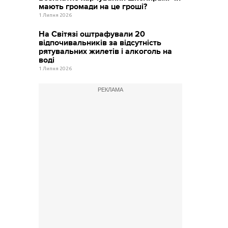
мають громади на це гроші?
1 Липня 2026
На Світязі оштрафували 20
відпочивальників за відсутність
рятувальних жилетів і алкоголь на
воді
1 Липня 2026
РЕКЛАМА