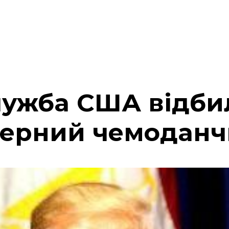
лужба США відби
дерний чемоданч