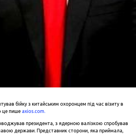
ував бійку з китайським охоронцем під час візиту в
о це пише
axios.com.
роводжував президента, з ядерною валізкою спробував
 главою держави. Представник сторони, яка приймала,