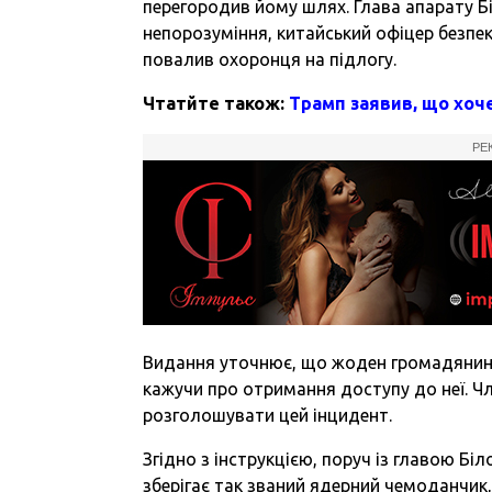
перегородив йому шлях. Глава апарату Б
непорозуміння, китайський офіцер безпек
повалив охоронця на підлогу.
Чтатйте також:
Трамп заявив, що хоч
РЕ
Видання уточнює, що жоден громадянин К
кажучи про отримання доступу до неї. Чл
розголошувати цей інцидент.
Згідно з інструкцією, поруч із главою Бі
зберігає так званий ядерний чемоданчик,