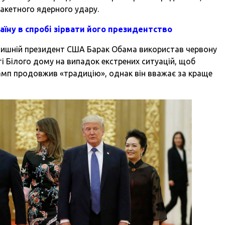
ракетного ядерного удару.
аїну в спробі зірвати його президентство
олишній президент США Барак Обама використав червону
і Білого дому на випадок екстрених ситуацій, щоб
амп продовжив «традицію», однак він вважає за краще