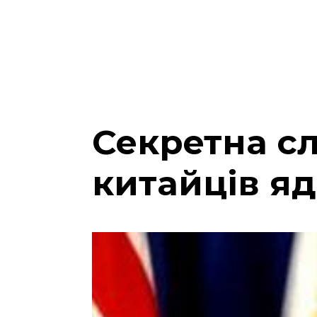
Секретна с
китайців я