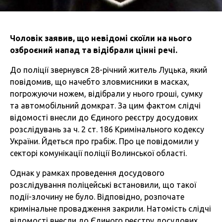
Чоловік заявив, що невідомі скоїли на нього
озброєний напад та відібрали цінні речі.
До поліції звернувся 28-річний житель Луцька, який
повідомив, що начебто зловмисники в масках,
погрожуючи ножем, відібрали у нього гроші, сумку
та автомобільний домкрат. За цим фактом слідчі
відомості внесли до Єдиного реєстру досудових
розслідувань за ч. 2 ст. 186 Кримінального кодексу
України. Йдеться про грабіж. Про це повідомили у
секторі комунікації поліції Волинської області.
Однак у рамках проведення досудового
розслідування поліцейські встановили, що такої
події-злочину не було. Відповідно, розпочате
кримінальне провадження закрили. Натомість слідчі
відомості внесли до Єдиного реєстру досудових