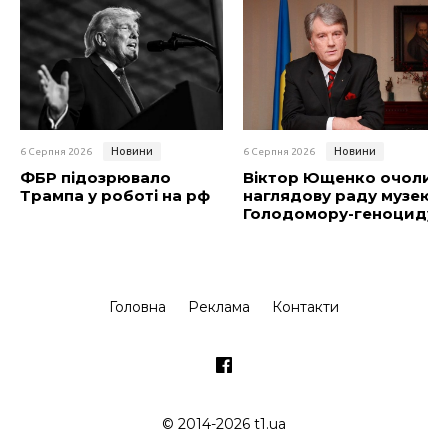
Новини
Новини
6 Серпня 2026
6 Серпня 2026
ФБР підозрювало
Віктор Ющенко очолив
Трампа у роботі на рф
наглядову раду музею
Голодомору-геноциду
Головна
Реклама
Контакти
© 2014-2026 t1.ua