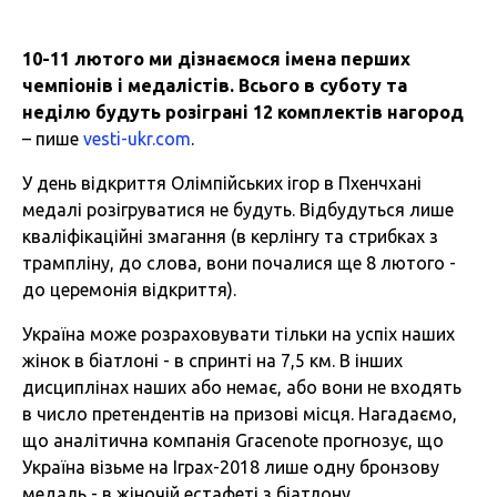
10-11 лютого ми дізнаємося імена перших
чемпіонів і медалістів. Всього в суботу та
неділю будуть розіграні 12 комплектів нагород
– пише
vesti-ukr.com
.
У день відкриття Олімпійських ігор в Пхенчхані
медалі розігруватися не будуть. Відбудуться лише
кваліфікаційні змагання (в керлінгу та стрибках з
трампліну, до слова, вони почалися ще 8 лютого -
до церемонія відкриття).
Україна може розраховувати тільки на успіх наших
жінок в біатлоні - в спринті на 7,5 км. В інших
дисциплінах наших або немає, або вони не входять
в число претендентів на призові місця. Нагадаємо,
що аналітична компанія Gracenote прогнозує, що
Україна візьме на Іграх-2018 лише одну бронзову
медаль - в жіночій естафеті з біатлону.