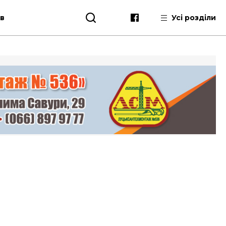
ів
Усі розділи