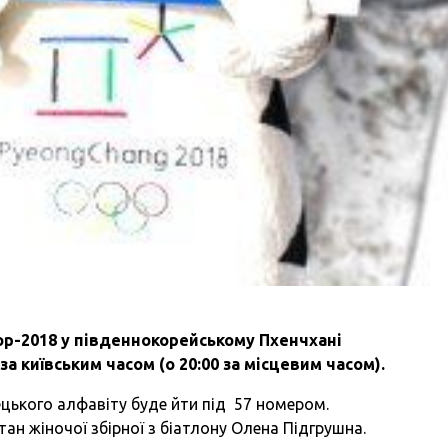
ор-2018 у південнокорейському Пхенчхані
за київським часом (о 20:00 за місцевим часом).
рецького алфавіту буде йти під 57 номером.
тан жіночої збірної з біатлону Олена Підгрушна.