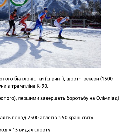
ютого біатлоністки (спринт), шорт-трекери (1500
уни з трампліна К-90.
8 лютого), першими завершать боротьбу на Олімпіаді
лять понад 2500 атлетів з 90 країн світу.
од у 15 видах спорту.