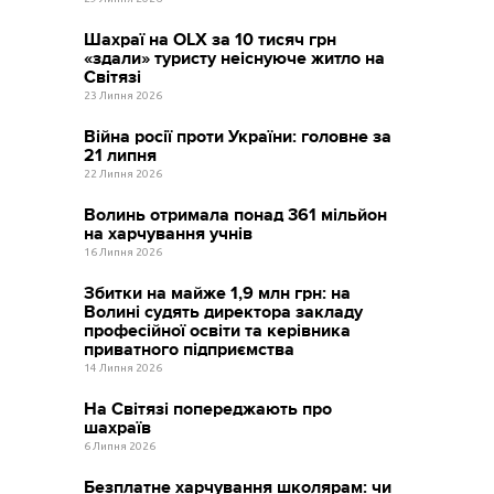
Шахраї на OLX за 10 тисяч грн
«здали» туристу неіснуюче житло на
Світязі
23 Липня 2026
Війна росії проти України: головне за
21 липня
22 Липня 2026
Волинь отримала понад 361 мільйон
на харчування учнів
16 Липня 2026
Збитки на майже 1,9 млн грн: на
Волині судять директора закладу
професійної освіти та керівника
приватного підприємства
14 Липня 2026
На Світязі попереджають про
шахраїв
6 Липня 2026
Безплатне харчування школярам: чи