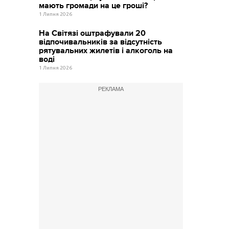
мають громади на це гроші?
1 Липня 2026
На Світязі оштрафували 20
відпочивальників за відсутність
рятувальних жилетів і алкоголь на
воді
1 Липня 2026
РЕКЛАМА