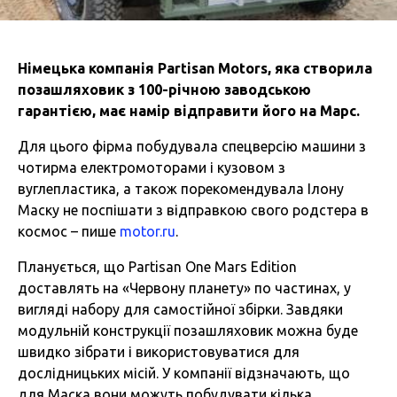
Німецька компанія Partisan Motors, яка створила
позашляховик з 100-річною заводською
гарантією, має намір відправити його на Марс.
Для цього фірма побудувала спецверсію машини з
чотирма електромоторами і кузовом з
вуглепластика, а також порекомендувала Ілону
Маску не поспішати з відправкою свого родстера в
космос – пише
motor.ru
.
Планується, що Partisan One Mars Edition
доставлять на «Червону планету» по частинах, у
вигляді набору для самостійної збірки. Завдяки
модульній конструкції позашляховик можна буде
швидко зібрати і використовуватися для
дослідницьких місій. У компанії відзначають, що
для Маска вони можуть побудувати кілька