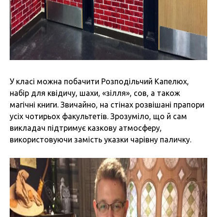
У класі можна побачити Розподільчий Капелюх,
набір для квідичу, шахи, «зілля», сов, а також
магічні книги. Звичайно, на стінах розвішані прапори
усіх чотирьох факультетів. Зрозуміло, що й сам
викладач підтримує казкову атмосферу,
використовуючи замість указки чарівну паличку.