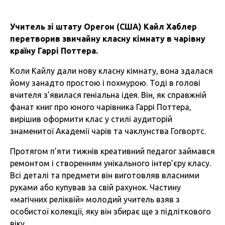
Учитель зі штату Орегон (США) Кайл Хаблер
перетворив звичайну класну кімнату в чарівну
країну Гаррі Поттера.
Коли Кайлу дали нову класну кімнату, вона здалася
йому занадто простою і похмурою. Тоді в голові
вчителя з’явилася геніальна ідея. Він, як справжній
фанат книг про юного чарівника Гаррі Поттера,
вирішив оформити клас у стилі аудиторій
знаменитої Академії чарів та чаклунства Гогвортс.
Протягом п’яти тижнів креативний педагог займався
ремонтом і створенням унікального інтер’єру класу.
Всі деталі та предмети він виготовляв власними
руками або купував за свій рахунок. Частину
«магічних реліквій» молодий учитель взяв з
особистої колекції, яку він збирає ще з підліткового
віку.