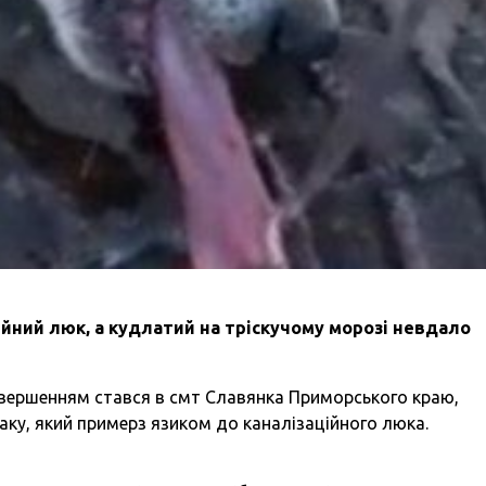
ційний люк, а кудлатий на тріскучому морозі невдало
авершенням стався в смт Славянка Приморського краю,
ку, який примерз язиком до каналізаційного люка.