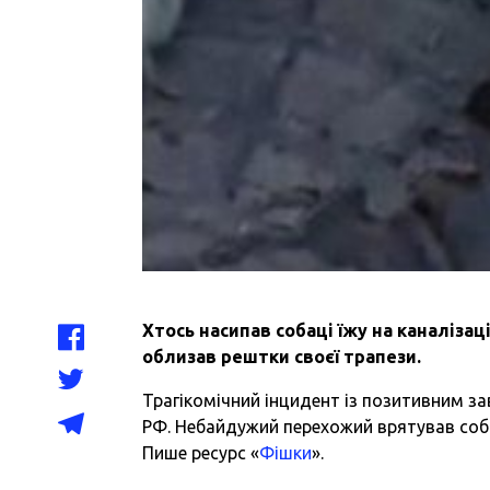
Хтось насипав собаці їжу на каналіза
облизав рештки своєї трапези.
Трагікомічний інцидент із позитивним з
РФ. Небайдужий перехожий врятував соба
Пише ресурс «
Фішки
».