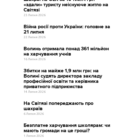
«здали» туристу неіснуюче житло на
Світязі
23 Липня 2026
Війна росії проти України: головне за
21 липня
22 Липня 2026
Волинь отримала понад 361 мільйон
на харчування учнів
16 Липня 2026
Збитки на майже 1,9 млн грн: на
Волині судять директора закладу
професійної освіти та керівника
приватного підприємства
14 Липня 2026
На Світязі попереджають про
шахраїв
6 Липня 2026
Безплатне харчування школярам: чи
мають громади на це гроші?
1 Липня 2026