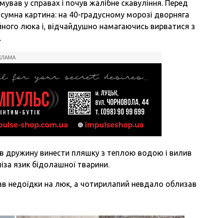
ував у справах і почув жалібне скавуління. Перед
сумна картина: на 40-градусному морозі дворняга
йного люка і, відчайдушно намагаючись вирватися з
.
КЛАМА
ив дружину винести пляшку з теплою водою і вилив
іза язик бідолашної тварини.
пав недоїдки на люк, а чотирилапий невдало облизав