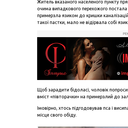
Житель вказаного населеного пункту прям
очима випадкового перехожого постала 
примерзла язиком до кришки каналізаці
такої пастки, мало не відірвала собі язик
РЕ
Щоб зарадити бідоласі, чоловік попрос
вміст «півторачки» на примерзлий до зал
Імовірно, хтось підгодовував пса і виси
місце свого обіду.