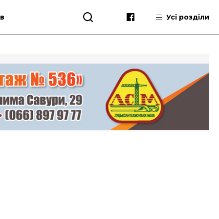
ів
Усі розділи