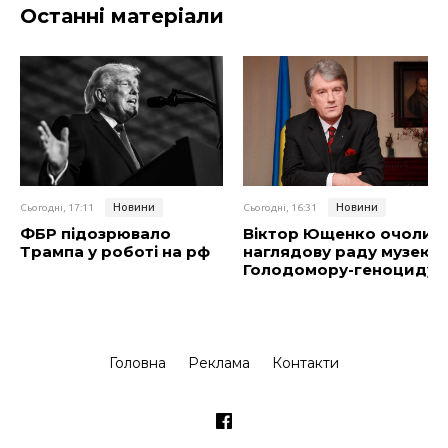
Останні матеріали
Новини
Новини
Сьогодні, 17:11
Сьогодні, 16:31
ФБР підозрювало
Віктор Ющенко очолив
Трампа у роботі на рф
наглядову раду музею
Голодомору-геноциду
Головна
Реклама
Контакти