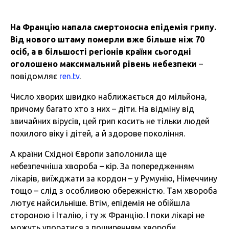
На Францію напала смертоносна епідемія грипу.
Від нового штаму померли вже більше ніж 70
осіб, а в більшості регіонів країни сьогодні
оголошено максимальний рівень небезпеки
–
повідомляє
ren.tv
.
Число хворих швидко наближається до мільйона,
причому багато хто з них – діти. На відміну від
звичайних вірусів, цей грип косить не тільки людей
похилого віку і дітей, а й здорове покоління.
А країни Східної Європи заполонила ще
небезпечніша хвороба – кір. За попередженням
лікарів, виїжджати за кордон – у Румунію, Німеччину
тощо – слід з особливою обережністю. Там хвороба
лютує найсильніше. Втім, епідемія не обійшла
стороною і Італію, і ту ж Францію. І поки лікарі не
можуть упоратися з поширенням хвороби.