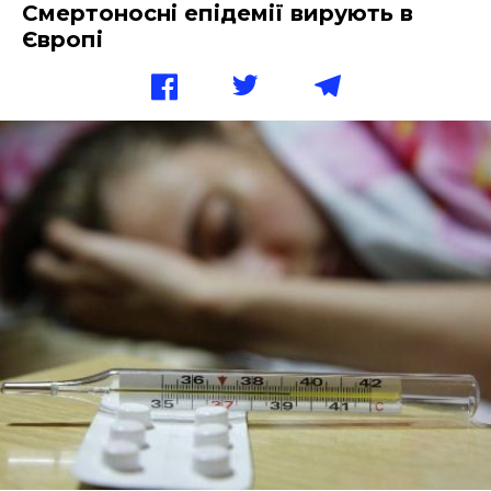
Смертоносні епідемії вирують в
Європі