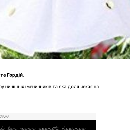
 та Гордій
.
у нинішніх іменинників та яка доля чекає на
КЛАМА