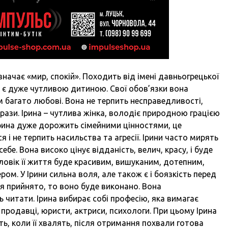
означає «мир, спокій». Походить від імені давньогрецької
на є дуже чутливою дитиною. Свої обов’язки вона
 багато любові. Вона не терпить несправедливості,
рази. Ірина – чутлива жінка, володіє природною грацією
Ірина дуже дорожить сімейними цінностями, це
 і не терпить насильства та агресії. Ірини часто мирять
ебе. Вона високо цінує відданість, велич, красу, і буде
ловік її життя буде красивим, вишуканим, дотепним,
ом. У Ірини сильна воля, але також є і боязкість перед
я прийнято, то воно буде виконано. Вона
 читати. Ірина вибирає собі професію, яка вимагає
, продавці, юристи, актриси, психологи. При цьому Ірина
ь, коли її хвалять, після отримання похвали готова