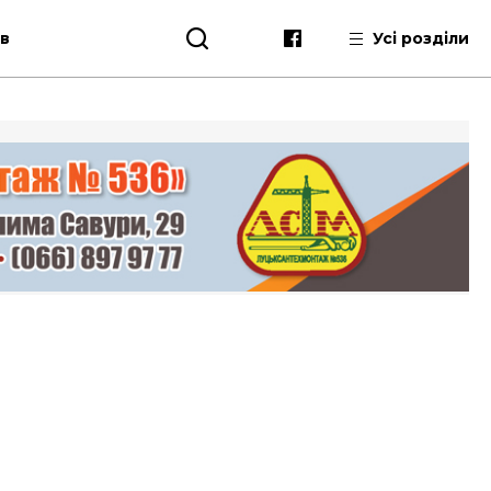
ів
Усі розділи