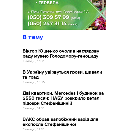
В тему
Віктор Ющенко очолив наглядову
раду музею Голодомору-геноциду
Сьогодні, 16:31
В Україну увірвуться грози, шквали
та град
Сьогодні, 15:36
Дві квартири, Mercedes і будинок за
$550 тисяч: НАБУ розкрило деталі
підозри Стефанішиній
Сьогодні, 14:35
ВАКС обрав запобіжний захід для
експосла Стефанішиної
Сьогодні, 12:50