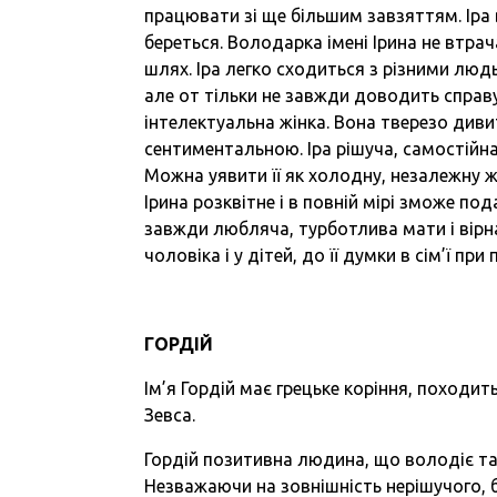
працювати зі ще більшим завзяттям. Іра 
береться. Володарка імені Ірина не втрача
шлях. Іра легко сходиться з різними люд
але от тільки не завжди доводить справу
інтелектуальна жінка. Вона тверезо дивит
сентиментальною. Іра рішуча, самостійна,
Можна уявити її як холодну, незалежну жі
Ірина розквітне і в повній мірі зможе по
завжди любляча, турботлива мати і вірн
чоловіка і у дітей, до її думки в сім’ї п
ГОРДІЙ
Ім’я Гордій має грецьке коріння, походить
Зевса.
Гордій позитивна людина, що володіє та
Незважаючи на зовнішність нерішучого, бо