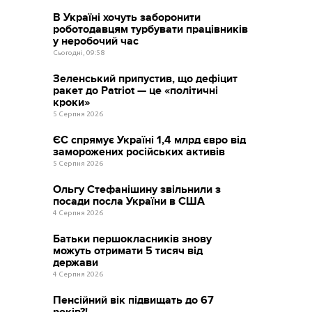
В Україні хочуть заборонити
роботодавцям турбувати працівників
у неробочий час
Сьогодні, 09:58
Зеленський припустив, що дефіцит
ракет до Patriot — це «політичні
кроки»
5 Серпня 2026
ЄС спрямує Україні 1,4 млрд євро від
заморожених російських активів
5 Серпня 2026
Ольгу Стефанішину звільнили з
посади посла України в США
4 Серпня 2026
Батьки першокласників знову
можуть отримати 5 тисяч від
держави
4 Серпня 2026
Пенсійний вік підвищать до 67
років?!