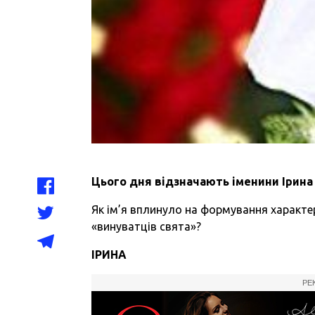
Цього дня відзначають
іменини Ірина
Як ім’я вплинуло на формування характер
«винуватців свята»?
ІРИНА
РЕ