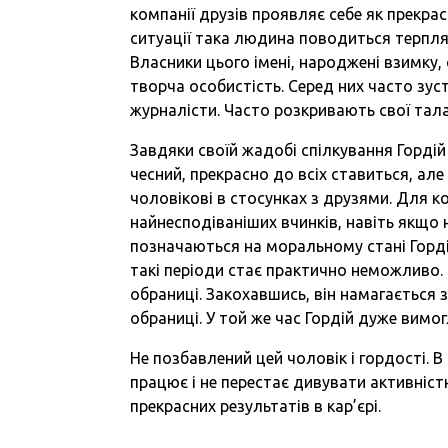
компанії друзів проявляє себе як прекрас
ситуації така людина поводиться терпляч
Власники цього імені, народжені взимку, 
творча особистість. Серед них часто зус
журналісти. Часто розкривають свої тала
Завдяки своїй жадобі спілкування Гордій
чесний, прекрасно до всіх ставиться, ал
чоловікові в стосунках з друзями. Для к
найнесподіваніших вчинків, навіть якщо н
позначаються на моральному стані Гордія
такі періоди стає практично неможливо.
обраниці. Закохавшись, він намагається 
обраниці. У той же час Гордій дуже вимог
Не позбавлений цей чоловік і гордості. В
працює і не перестає дивувати активніс
прекрасних результатів в кар’єрі.