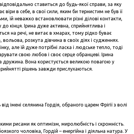
відповідально ставиться до будь-якої справи, за яку
є віри в себе, в свої сили, яким би тернистим не був її
ьми, їй неважко встановлювати різні ділові контакти,
 до кінця. Ірина дуже активна, сприйнятлива і
ься на речі, не витає в хмарах, тому рідко буває
 вольова, розкута дівчина в своїх діях і судженнях.
нку, але їй дуже потрібні ласка і людське тепло, тоді
дарувати свою любов і своє серце обранцеві. Ірина
а дружина. Вона користується великою повагою у
ри прийнятті рішень завжди прислухаються.
 від імені селянина Гордія, обраного царем Фрігії з волі
кими рисами як оптимізм, миролюбність і скромність.
язкого чоловіка, Гордій – енергійна і діяльна натура. У