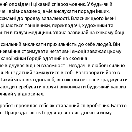
ний оповідач і цікавий співрозмовник. У будь-якій
е і врівноважено, вміє вислухати поради інших.
схильні до прояву запальності. Власник цього імені
трічаються танцівники, перекладачі, художники та
нти в галузі медицини. Удача зазвичай на їхньому боці.
 схильний викликати прихильність до себе людей. Він
е невміння стримувати негативні емоції заважає цьому
оханої жінки Гордій здатний на скоєння
е відчуває від неї взаємності. Невдачі в любові сильно
. Він здатний замкнутися в собі. Розговорити його в
 Такий чоловік однолюб, він ніколи не стане зраджувати
завжди перебувати поруч і виконувати будь-який каприз
ливий у відносинах.
 роботі проявляє себе як старанний співробітник. Багато
тю. Працездатність Гордія дозволяє досягти йому