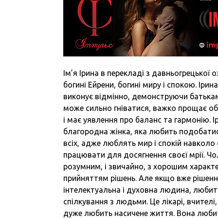
Ім’я Ірина в перекладі з давньогрецької 
богині Ейрени, богині миру і спокою. Іри
виконує відмінно, демонструючи батькам
може сильно гніватися, важко прощає об
і має уявлення про баланс та гармонію. 
благородна жінка, яка любить подобатися
всіх, адже люблять мир і спокій навколо с
працювати для досягнення своєї мрії. Чо
розумним, і звичайно, з хорошим характер
прийняттям рішень. Але якщо вже рішенн
інтелектуальна і духовна людина, любить
спілкування з людьми. Це лікарі, вчителі
дуже любить насичене життя. Вона любит