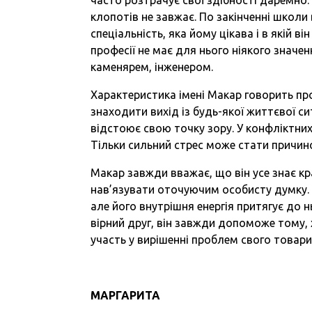
клопотів не завжає. По закінченні школи 
спеціальність, яка йому цікава і в якій 
професії не має для нього ніякого значе
каменярем, інженером.
Характеристика імені Макар говорить пр
знаходити вихід із будь-якої життєвої с
відстоює свою точку зору. У конфліктни
Тільки сильний стрес може стати причино
Макар завжди вважає, що він усе знає кр
нав’язувати оточуючим особисту думку. У
але його внутрішня енергія притягує до н
вірний друг, він завжди допоможе тому, х
участь у вирішенні проблем свого товар
МАРГАРИТА