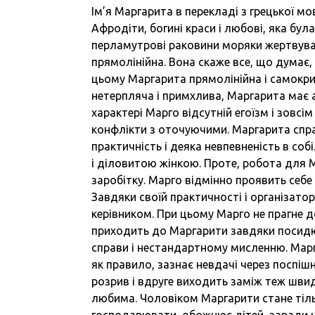
Ім’я Маргарита в перекладі з грецької мо
Афродіти, богині краси і любові, яка бул
перламутрові раковини моряки жертвувал
прямолінійна. Вона скаже все, що думає, б
цьому Маргарита прямолінійна і самокрит
нетерпляча і примхлива, Маргарита має а
характері Марго відсутній егоїзм і зовсі
конфлікти з оточуючими. Маргарита спра
практичність і деяка невпевненість в соб
і діловитою жінкою. Проте, робота для 
заробітку. Марго відмінно проявить себе в
Завдяки своїй практичності і організа
керівником. При цьому Марго не прагне до
приходить до Маргарити завдяки посидю
справи і нестандартному мисленню. Мар
як правило, зазнає невдачі через поспі
розрив і вдруге виходить заміж теж швид
любима. Чоловіком Маргарити стане тіль
господарювати, обожнює дітей, заради н