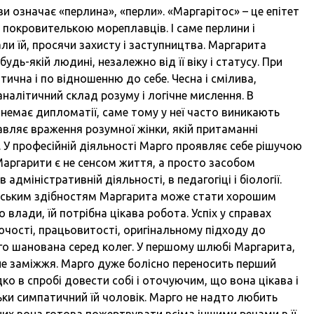
ви означає «перлина», «перли». «Маргарітос» – це епітет
а покровителькою мореплавців. І саме перлини і
и їй, просячи захисту і заступництва. Маргарита
удь-якій людині, незалежно від її віку і статусу. При
ична і по відношенню до себе. Чесна і смілива,
налітичний склад розуму і логічне мислення. В
м немає дипломатії, саме тому у неї часто виникають
вляє враження розумної жінки, якій притаманні
і. У професійній діяльності Марго проявляє себе рішучою
Маргарити є не сенсом життя, а просто засобом
 адміністративній діяльності, в педагогіці і біології.
торським здібностям Маргарита може стати хорошим
 влади, їй потрібна цікава робота. Успіх у справах
чості, працьовитості, оригінальному підходу до
го шанована серед колег. У першому шлюбі Маргарита,
шне заміжжя. Марго дуже болісно переносить перший
ко в спробі довести собі і оточуючим, що вона цікава і
ки симпатичний їй чоловік. Марго не надто любить
их вона готова пожертвувати всіма іншими речами в її