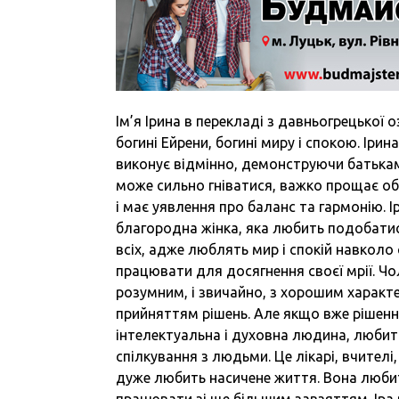
Ім’я Ірина в перекладі з давньогрецької 
богині Ейрени, богині миру і спокою. Іри
виконує відмінно, демонструючи батькам
може сильно гніватися, важко прощає об
і має уявлення про баланс та гармонію. 
благородна жінка, яка любить подобатися
всіх, адже люблять мир і спокій навколо с
працювати для досягнення своєї мрії. Чо
розумним, і звичайно, з хорошим характер
прийняттям рішень. Але якщо вже рішенн
інтелектуальна і духовна людина, любить
спілкування з людьми. Це лікарі, вчителі
дуже любить насичене життя. Вона любит
працювати зі ще більшим завзяттям. Іра 