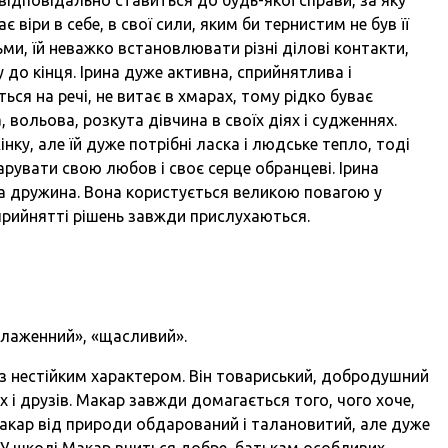
є віри в себе, в свої сили, яким би тернистим не був її
ьми, їй неважко встановлювати різні ділові контакти,
 до кінця. Ірина дуже активна, сприйнятлива і
ься на речі, не витає в хмарах, тому рідко буває
 вольова, розкута дівчина в своїх діях і судженнях.
нку, але їй дуже потрібні ласка і людське тепло, тоді
дарувати свою любов і своє серце обранцеві. Ірина
а дружина. Вона користується великою повагою у
ри прийнятті рішень завжди прислухаються.
блаженний», «щасливий».
з нестійким характером. Він товариський, добродушний
х і друзів. Макар завжди домагається того, чого хоче,
Макар від природи обдарований і талановитий, але дуже
. У школі Макар вчиться добре, батькам особливих