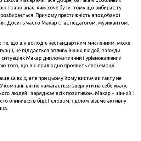
він точно знає, ким хоче бути, тому що вибирає ту
він розбирається. Причому престижність вподобаної
ння. Досить часто Макар стає педагогом, музикантом,
о те, що він володіє нестандартним мисленням, може
итуації, не піддається впливу інших людей, завжди
х ситуаціях Макар дипломатичний і урівноважений.
ю того, що він прилюдно проявить свої емоції.
аще за всіх, але при цьому йому вистачає такту не
 компанії він не намагається звернути на себе увагу,
ього людей і заряджає всіх позитивом. Макар – цінний і
то опинився в біді. І словом, і ділом візьме активну
иша.