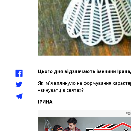
Цього дня відзначають
іменини Ірина
Як ім’я вплинуло на формування характер
«винуватців свята»?
ІРИНА
РЕ