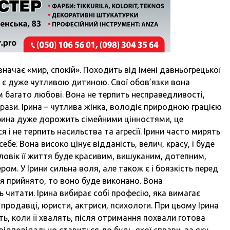
означає «мир, спокій». Походить від імені давньогрецької
на є дуже чутливою дитиною. Свої обов’язки вона
 багато любові. Вона не терпить несправедливості,
рази. Ірина – чутлива жінка, володіє природною грацією
Ірина дуже дорожить сімейними цінностями, це
 і не терпить насильства та агресії. Ірини часто мирять
ебе. Вона високо цінує відданість, велич, красу, і буде
ловік її життя буде красивим, вишуканим, дотепним,
ом. У Ірини сильна воля, але також є і боязкість перед
я прийнято, то воно буде виконано. Вона
 читати. Ірина вибирає собі професію, яка вимагає
, продавці, юристи, актриси, психологи. При цьому Ірина
ь, коли її хвалять, після отримання похвали готова
відповідально ставиться до будь-якої справи, за яку