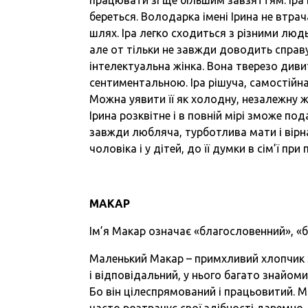
береться. Володарка імені Ірина не втрача
шлях. Іра легко сходиться з різними люд
але от тільки не завжди доводить справу
інтелектуальна жінка. Вона тверезо дивит
сентиментальною. Іра рішуча, самостійна,
Можна уявити її як холодну, незалежну жі
Ірина розквітне і в повній мірі зможе по
завжди любляча, турботлива мати і вірн
чоловіка і у дітей, до її думки в сім’ї п
М
АКАР
Ім’я Макар означає «благословенний», «
Маленький Макар – примхливий хлопчик 
і відповідальний, у нього багато знайоми
Бо він цілеспрямований і працьовитий. 
часто розтрачує свої здібності даремно