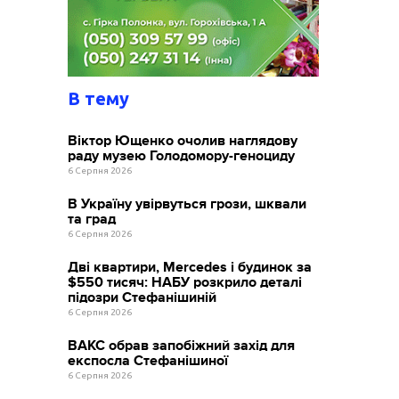
В тему
Віктор Ющенко очолив наглядову
раду музею Голодомору-геноциду
6 Серпня 2026
В Україну увірвуться грози, шквали
та град
6 Серпня 2026
Дві квартири, Mercedes і будинок за
$550 тисяч: НАБУ розкрило деталі
підозри Стефанішиній
6 Серпня 2026
ВАКС обрав запобіжний захід для
експосла Стефанішиної
6 Серпня 2026