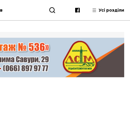
ів
Усі розділи