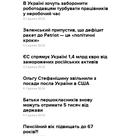
В Україні хочуть заборонити
роботодавцям турбувати працівників
у неробочий час
6 Серпня 2026
Зеленський припустив, що дефіцит
ракет до Patriot — це «політичні
кроки»
5 Серпня 2026
ЄС спрямує Україні 1,4 млрд євро від
заморожених російських активів
5 Серпня 2026
Ольгу Стефанішину звільнили з
посади посла України в США
4 Серпня 2026
Батьки першокласників знову
можуть отримати 5 тисяч від
держави
4 Серпня 2026
Пенсійний вік підвищать до 67
років?!