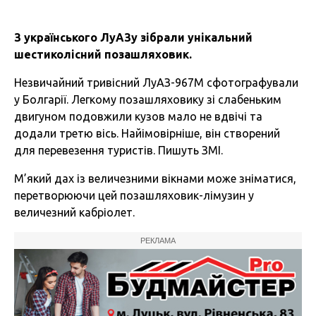
З українського ЛуАЗу зібрали унікальний
шестиколісний позашляховик.
Незвичайний тривісний ЛуАЗ-967М сфотографували
у Болгарії. Легкому позашляховику зі слабеньким
двигуном подовжили кузов мало не вдвічі та
додали третю вісь. Найімовірніше, він створений
для перевезення туристів. Пишуть ЗМІ.
М’який дах із величезними вікнами може зніматися,
перетворюючи цей позашляховик-лімузин у
величезний кабріолет.
РЕКЛАМА