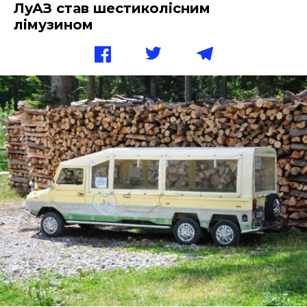
ЛуАЗ став шестиколісним
лімузином