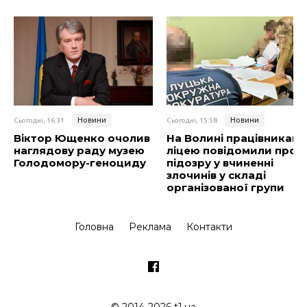
Новини
Новини
Сьогодні, 16:31
Сьогодні, 15:58
Віктор Ющенко очолив
На Волині працівникам
наглядову раду музею
ліцею повідомили про
Голодомору-геноциду
підозру у вчиненні
злочинів у складі
організованої групи
Головна
Реклама
Контакти