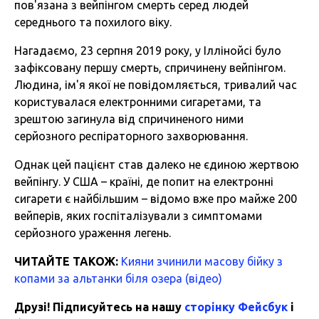
пов'язана з вейпінгом смерть серед людей
середнього та похилого віку.
Нагадаємо, 23 серпня 2019 року, у Іллінойсі було
зафіксовану першу смерть, спричинену вейпінгом.
Людина, ім'я якої не повідомляється, тривалий час
користувалася електронними сигаретами, та
зрештою загинула від спричиненого ними
серйозного респіраторного захворювання.
Однак цей пацієнт став далеко не єдиною жертвою
вейпінгу. У США – країні, де попит на електронні
сигарети є найбільшим – відомо вже про майже 200
вейперів, яких госпіталізували з симптомами
серйозного ураження легень.
ЧИТАЙТЕ ТАКОЖ:
Кияни зчинили масову бійку з
копами за альтанки біля озера (відео)
Друзі! Підписуйтесь на нашу
сторінку Фейсбук
і