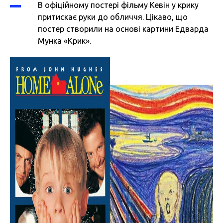
В офіційному постері фільму Кевін у крику
притискає руки до обличчя. Цікаво, що
постер створили на основі картини Едварда
Мунка «Крик».