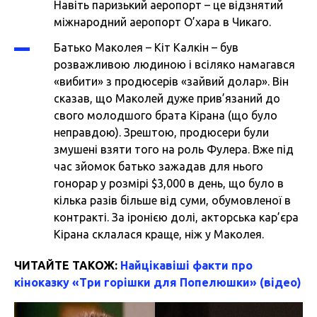
Навіть паризький аеропорт – це відзнятий
міжнародний аеропорт О’хара в Чикаго.
Батько Маколея – Кіт Калкін – був
розважливою людиною і всіляко намагався
«вибити» з продюсерів «зайвий долар». Він
сказав, що Маколей дуже прив’язаний до
свого молодшого брата Кірана (що було
неправдою). Зрештою, продюсери були
змушені взяти того на роль Фулера. Вже під
час зйомок батько зажадав для нього
гонорар у розмірі $3,000 в день, що було в
кілька разів більше від суми, обумовленої в
контракті. За іронією долі, акторська кар’єра
Кірана склалася краще, ніж у Маколея.
ЧИТАЙТЕ ТАКОЖ:
Найцікавіші факти про
кіноказку «Три горішки для Попелюшки» (відео)