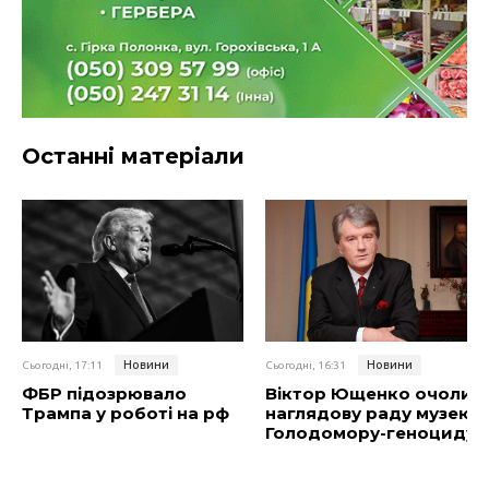
Останні матеріали
Новини
Новини
Сьогодні, 17:11
Сьогодні, 16:31
ФБР підозрювало
Віктор Ющенко очолив
Трампа у роботі на рф
наглядову раду музею
Голодомору-геноциду