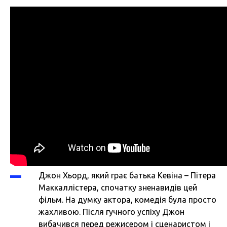
Джон Хьорд, який грає батька Кевіна – Пітера
Маккаллістера, спочатку зненавидів цей
фільм. На думку актора, комедія була просто
жахливою. Після гучного успіху Джон
вибачився перед режисером і сценаристом і