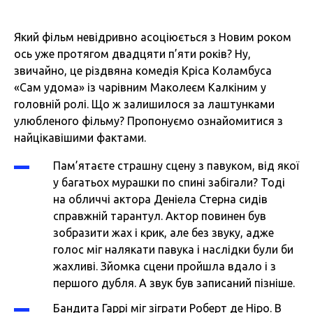
Який фільм невідривно асоціюється з Новим роком
ось уже протягом двадцяти п’яти років? Ну,
звичайно, це різдвяна комедія Кріса Коламбуса
«Сам удома» із чарівним Маколеєм Калкіним у
головній ролі. Що ж залишилося за лаштунками
улюбленого фільму? Пропонуємо ознайомитися з
найцікавішими фактами.
Пам’ятаєте страшну сцену з павуком, від якої
у багатьох мурашки по спині забігали? Тоді
на обличчі актора Деніела Стерна сидів
справжній тарантул. Актор повинен був
зобразити жах і крик, але без звуку, адже
голос міг налякати павука і наслідки були би
жахливі. Зйомка сцени пройшла вдало і з
першого дубля. А звук був записаний пізніше.
Бандита Гаррі міг зіграти Роберт де Ніро. В