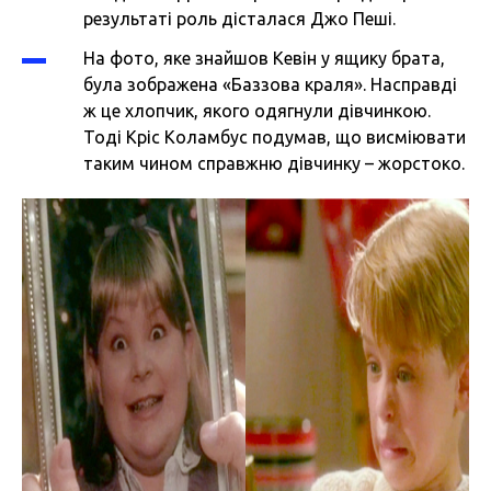
результаті роль дісталася Джо Пеші.
На фото, яке знайшов Кевін у ящику брата,
була зображена «Баззова краля». Насправді
ж це хлопчик, якого одягнули дівчинкою.
Тоді Кріс Коламбус подумав, що висміювати
таким чином справжню дівчинку – жорстоко.