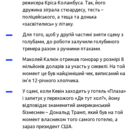
режисера Кріса Коламбуса. Так, його
дружина зіграла стюардесу, тесть –
поліцейського, а теща та донька
«засвітились» у літаку.
Для того, щоб у другій частині зняти сцену з
голубами, до роботи залучили голубиного
тренера разом з ручними птахами.
Маколей Калкін отримав гонорар у розмірі 8
мільйонів доларів за участь у сиквелі. На той
момент це був найцінніший чек, виписаний на
ім’я 12-річного хлопчика.
У сцені, коли Кевін заходить у готель «Плаза»
і запитує у перехожого «Де тут хол?», йому
відповідає знаменитий американський
бізнесмен – Дональд Трамп, який був на той
момент власником того самого готелю, а
зараз президент США.