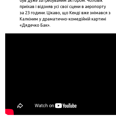
був дуже затребуваним актором. Чоловік
приїхав і відзняв усі свої сцени в аеропорту
за 23 години. Цікаво, що Кенді вже знімався з
Калкіним у драматично-комедійній картині
«Дядечко Бак».