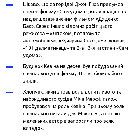
Цікаво, що автор ідеї Джон Г’юз придумав
сюжет фільму «Сам удома», коли працював
над вищезазначеним фільмом «Дядечко
Бак». Серед інших відомих робіт цього
режисера – «Літаком, потягом та
автомобілем», «Кучерява Сью», «Бетховен»,
«101 далматинець» та 2-а і 3-я частини «Сам
удома».
Будинок Кевіна на дереві був побудований
спеціально для фільму. Після зйомок його
зняли.
Хлопчик, який зіграв роль допитливого та
набридливого сусіда Міча Мерфі, також
пробувався на роль Кевіна. При цьому роль
спеціально писали для Маколея, а сотню
маленьких акторів запросили про всяк
випадок.