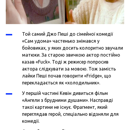
Той самий Джо Пеші до сімейної комедії
«Сам удома» частенько знімався у
бойовиках, у яких досить колоритно звучали
матюки. За старою звичкою актор постійно
казав «Fuck». Тоді ж режисер попросив
актора слідкувати за мовою. Тож замість
лайки Пеші почав говорити «Fridge», що
перекладається як «холодильник».
У першій частині Кевін дивиться фільм
«Ангели з брудними душами». Насправді
такої картини не існує. Фрагмент, який
переглядав герой, спеціально відзняли для
комедії.