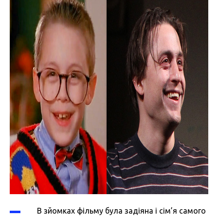
В зйомках фільму була задіяна і сім’я самого