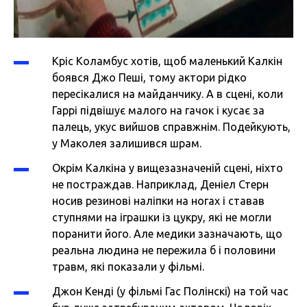
Кріс Коламбус хотів, щоб маленький Калкін
боявся Джо Пеші, тому актори рідко
пересікалися на майданчику. А в сцені, коли
Гаррі підвішує малого на гачок і кусає за
палець, укус вийшов справжнім. Подейкують,
у Маколея залишився шрам.
Окрім Калкіна у вищезазначеній сцені, ніхто
не постраждав. Наприклад, Деніел Стерн
носив резинові наліпки на ногах і ставав
ступнями на іграшки із цукру, які не могли
поранити його. Але медики зазначають, що
реальна людина не пережила б і половини
травм, які показали у фільмі.
Джон Кенді (у фільмі Гас Полінскі) на той час