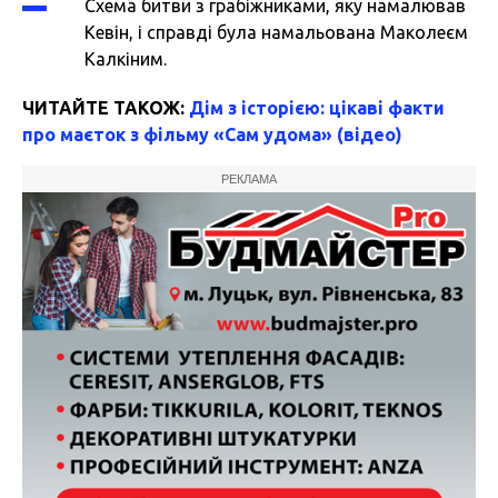
Схема битви з грабіжниками, яку намалював
Кевін, і справді була намальована Маколеєм
Калкіним.
ЧИТАЙТЕ ТАКОЖ:
Дім з історією: цікаві факти
про маєток з фільму «Сам удома» (відео)
РЕКЛАМА