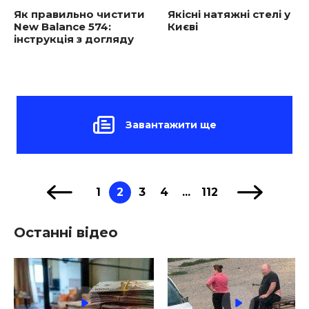
Як правильно чистити
Якiснi натяжні стелі у
New Balance 574:
Києві
інструкція з догляду
Завантажити ще
1
2
3
4
...
112
Останні відео