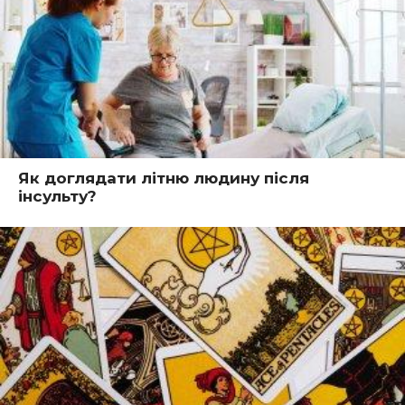
Як доглядати літню людину після
інсульту?