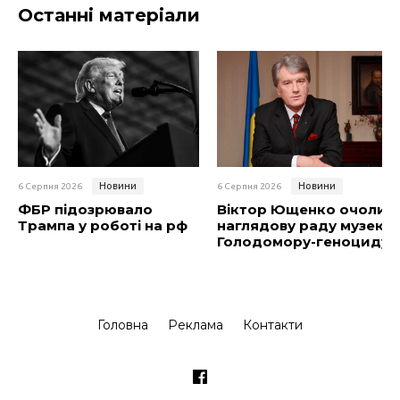
Останні матеріали
Новини
Новини
6 Серпня 2026
6 Серпня 2026
ФБР підозрювало
Віктор Ющенко очолив
Трампа у роботі на рф
наглядову раду музею
Голодомору-геноциду
Головна
Реклама
Контакти