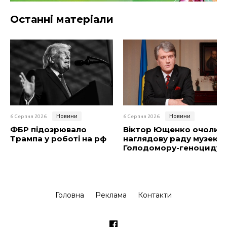
Останні матеріали
Новини
Новини
6 Серпня 2026
6 Серпня 2026
ФБР підозрювало
Віктор Ющенко очолив
Трампа у роботі на рф
наглядову раду музею
Голодомору-геноциду
Головна
Реклама
Контакти