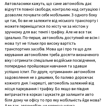
Автовласники кажуть, що саме автомобіль дає
відчуття повної свободи, контролю над ситуацією і
дозволяє почувати себе мобільним. З одного боку
це так, бо ви не залежите від міського транспорту і
можете переміщатися по місту чи за містом у
зручному для вас темпі і графіку. Але не все так
ідеально. По-перше, автомобіль доступний не всім і
мова тут не тільки про високу вартість
транспортних засобів. Мова ще і про те що для
керування автомобілем треба досягти визначеного
віку і отримати спеціальне водійське посвідчення,
попередньо пройшовши навчання та здавши
успішно іспит. По-друге, «утримання» автомобіля
задоволення не з дешевих, бо паливо дорожчає
кожного дня. І нарешті, автомобіль залежний від
місця паркування і трафіку. Бо якщо ви півдня
витрачаєте в корках і шукаєте де залишити авто
біля дому чи офісу то про яку мобільність йде мова?
Але так, автомобіль це корисна штука.