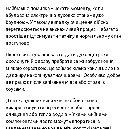
Найбільша помилка – чекати моменту, коли
вбудована електрична духовка стане «дуже
брудною». У такому випадку очищення дійсно
перетворюється на виснажливий процес. Набагато
простіше підтримувати техніку в нормальному стані
поступово.
Після приготування варто дати духовці трохи
охолонути й одразу прибрати свіжі забруднення
м’якою серветкою. Це займає кілька хвилин, але не
дає жиру накопичуватися шарами. Особливо добре
це працює після запікання м’яса або страв із
соусами.
Для складніших випадків не обов’язково
використовувати агресивні засоби. Парове
очищення або тепла вода з м’якими мийними
компонентами часто можуть впоратися із
завданням значно краще, ніж жорсткі металеві