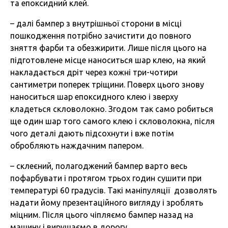
та епоксидний клей.
– далі бампер з внутрішньої сторони в місці
пошкодження потрібно зачистити до повного
зняття фарби та обезжирити. Лише після цього на
підготовлене місце наноситься шар клею, на який
накладається дріт через кожні три-чотири
сантиметри поперек тріщини. Поверх цього знову
наноситься шар епоксидного клею і зверху
кладеться скловолокно. Згодом так само робиться
ще один шар того самого клею і скловолокна, після
чого деталі дають підсохнути і вже потім
обробляють наждачним папером.
– склеєний, полагоджений бампер варто весь
пофарбувати і протягом трьох годин сушити при
температурі 60 градусів. Такі маніпуляції дозволять
надати йому презентаційного вигляду і зроблять
міцним. Після цього чіпляємо бампер назад на
машину і вирушаємо в дорогу.