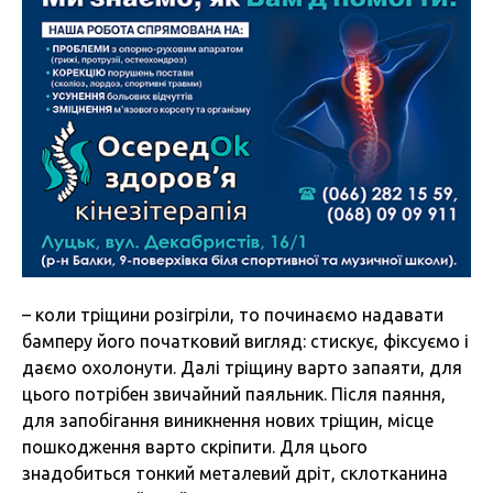
– коли тріщини розігріли, то починаємо надавати
бамперу його початковий вигляд: стискує, фіксуємо і
даємо охолонути. Далі тріщину варто запаяти, для
цього потрібен звичайний паяльник. Після паяння,
для запобігання виникнення нових тріщин, місце
пошкодження варто скріпити. Для цього
знадобиться тонкий металевий дріт, склотканина