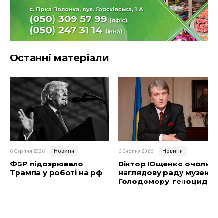
Останні матеріали
Новини
Новини
6 Серпня 2026
6 Серпня 2026
ФБР підозрювало
Віктор Ющенко очолив
Трампа у роботі на рф
наглядову раду музею
Голодомору-геноциду