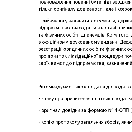
повноваження повинні бути підтверджені
тільки оригіналу довіреності, але і ксер
Прийнявши у заявника документи, держа
підприємство знаходиться в стані прип
та фізичних осіб-підприємців. Крім того,
в офіційному друкованому виданні Держа
реєстрації юридичних осіб та фізичних ос
про початок ліквідаційної процедури по
своїх вимог до підприємства, зазначений
Рекомендуємо також подати до податков
- заяву про припинення платника подат
- оригінал довідки за формою № 4-ОПП (
- копію протоколу загальних зборів, як