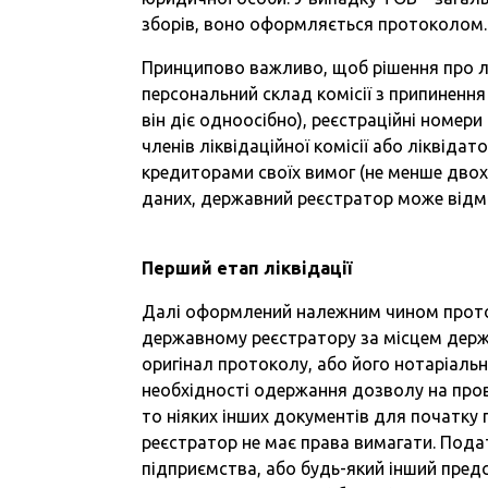
зборів, воно оформляється протоколом.
Принципово важливо, щоб рішення про лі
персональний склад комісії з припинення (
він діє одноосібно), реєстраційні номери
членів ліквідаційної комісії або ліквіда
кредиторами своїх вимог (не менше двох 
даних, державний реєстратор може відмо
Перший етап ліквідації
Далі оформлений належним чином прото
державному реєстратору за місцем держ
оригінал протоколу, або його нотаріаль
необхідності одержання дозволу на пров
то ніяких інших документів для початку
реєстратор не має права вимагати. Пода
підприємства, або будь-який інший предс