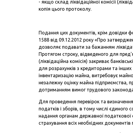
- якщо склад ліквідаційної комісії (лік
копія цього протоколу.
Подання цих документів, крім довідки ф
1588 від 09.12.2012 року «Про затвердже
дозволяє подавати за бажанням ліквідато
Протягом строку, відведеного для пред'
(ліквідаційна комісія) закриває банківсь
для розрахунків з кредиторами та інших р
інвентаризацію майна, витребовує майно
незалежну оцінку майна підприємства, п
дотриманням вимог трудового законода
Для проведення перевірок та визначення
податків і зборів, в тому числі єдиного 
надання органам державної податкової 
страхування всіх необхідних документів 