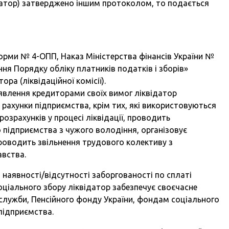
відатор) затверджено іншим протоколом, то подається
орми № 4-ОПП, Наказ Міністерства фінансів України №
ння Порядку обліку платників податків і зборів»
ра (ліквідаційної комісії).
явлення кредиторами своїх вимог ліквідатор
кі рахунки підприємства, крім тих, які використовуються
озрахунків у процесі ліквідації, проводить
 підприємства з чужого володіння, організовує
роводить звільнення трудового колективу з
вства.
 наявності/відсутності заборгованості по сплаті
соціального збору ліквідатор забезпечує своєчасне
служби, Пенсійного фонду України, фондам соціального
підприємства.