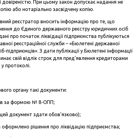
 довіреністю. При цьому закон допускає надання не
окопію або нотаріально засвідчену копію.
вний реєстратор вносить інформацію про те, що
инення до Єдиного державного реєстру юридичних осіб
 дані про початок ліквідації підприємства публікуються
вної реєстраційної служби – «Бюлетені державної
іб-підприємців». З дати публікації у Бюлетені інформації
чинає свій відлік строк для пред'явлення кредиторами
 у протоколі.
ого органу такі документи:
ків за формою № 8-ОПП;
цей документ здати обов'язково);
им оформлено рішення про ліквідацію підприємства;