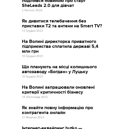
поділився новиною про старт
SheLeads 2.0 для дівчат
2 Лютого 2026
Як дивитися телебачення без
приставки Т2 та антени на Smart TV?
12 Грудня 2025
На Волині директорка приватного
підприємства сплатила державі 5,4
млн грн
10 Грудня 2025
Що планують на місці колишнього
автозаводу «Богдан» у Луцьку
10 Грудня 2025
На Волині запрацювали оновлені
критерії критичності бізнесу
14 Листопада 2025
Як знайти повну інформацію про
контрагента онлайн
27 Жовтня 2025
Інтернет-еквайринг hutko —