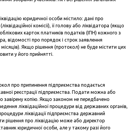
квідацію юридичної особи містило: дані про
ліквідаційної комісії), її голову або ліквідатора (якщо
 облікових карток платників податків (ІПН) кожного з
тора, відомості про порядок і строк заявлення
місяців). Якщо рішення (протокол) не буде містити цих
вити у його прийнятті.
кол про припинення підприємства подається
авної реєстрації підприємства. Подати можна або
но завірену копію. Якщо законом не передбачено
едення ліквідаційної процедури від державних органів,
 процедури ліквідації підприємства державний
ти рішення про ліквідацію може або директор
тавник юридичної особи, але у такому разі його