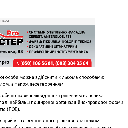
КЛАМА
ої особи можна здійснити кількома способами:
ілом, а також перетворенням.
оби шляхом її ліквідації за рішенням власника.
кладі найбільш поширеної організаційно-правової форми
тю (ТОВ).
 з прийняття відповідного рішення власником
ними зборами учасників. Як і всі рішення загальних