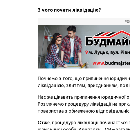
З чого почати ліквідацію?
РЕ
Почнемо з того, що припинення юридичн
ліквідацією, злиттям, приєднанням, под
Нас же цікавить припинення юридичної ос
Розглянемо процедуру ліквідації на при
товариства з обмеженою відповідальніс
Отже, процедура ліквідації починається
юридичної особи. У випадку ТОВ – загаль