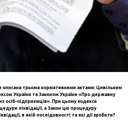
би описана трьома нормативними актами: Цивільним
ексом України та Законом України «Про державну
их осіб-підприємців». При цьому кодекси
едури ліквідації, а Закон цю процедуру
відації, в якій послідовності та які дії зробити?