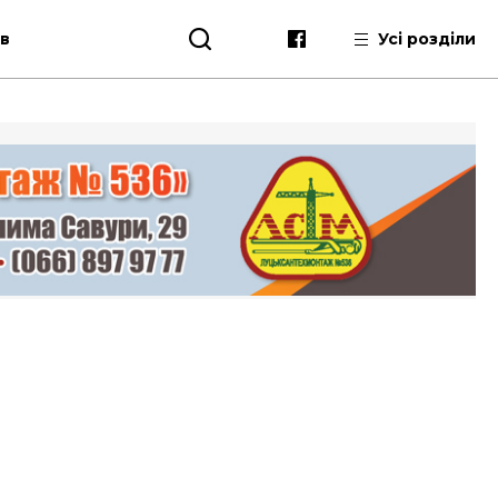
ів
Усі розділи