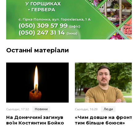
Останні матеріали
Новини
Люди
Сьогодні, 17:32
Сьогодні, 16:29
На Донеччині загинув
«Чим довше на фронті,
воїн Костянтин Бойко
тим більше боюся»