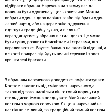
підібрати вбрання. Наречена на такому весіллі
повинна бути одягнена у щось кокетливе. Можна
вибрати один із двох варіантів: або підібрати один
легкий наряд, або на церемонію одруження
одягнути традиційну сукню, а після неї
переодягнутися у вбрання в стилі диско. Це може
бути сукня, розшита блискітками і стразами, що
переливаються. Взуття бажано на плоскій підошві, а
в якості прикрас підійдуть великі сережки і товсті
кришталеві браслети.
З вбранням нареченого доведеться пофантазувати.
Костюм залежить від сміливості нареченого,а
також від того, наскільки він готовий поринути у
стиль диско. Можна поєднувати білий класичний
костюм з чорною сорочкою. Якщо ж наречений не
настільки сміливий, то традиційний темний костюм