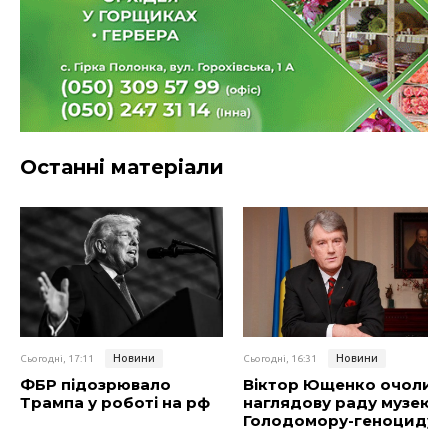
Останні матеріали
Новини
Новини
Сьогодні, 17:11
Сьогодні, 16:31
ФБР підозрювало
Віктор Ющенко очолив
Трампа у роботі на рф
наглядову раду музею
Голодомору-геноциду