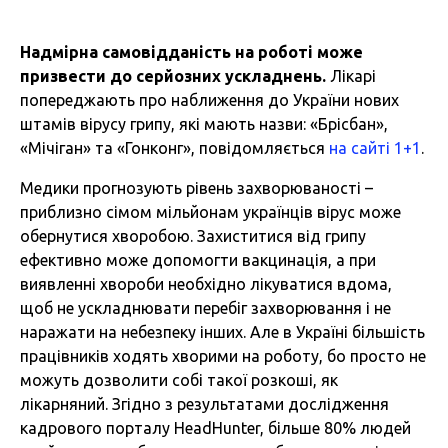
Надмірна самовідданість на роботі може
призвести до серйозних ускладнень.
Лікарі
попереджають про наближення до України нових
штамів вірусу грипу, які мають назви: «Брісбан»,
«Мічіган» та «Гонконг», повідомляється
на сайті 1+1
.
Медики прогнозують рівень захворюваності –
приблизно сімом мільйонам українців вірус може
обернутися хворобою. Захиститися від грипу
ефективно може допомогти вакцинація, а при
виявленні хвороби необхідно лікуватися вдома,
щоб не ускладнювати перебіг захворювання і не
наражати на небезпеку інших. Але в Україні більшість
працівників ходять хворими на роботу, бо просто не
можуть дозволити собі такої розкоші, як
лікарняний. Згідно з результатами дослідження
кадрового порталу HeadHunter, більше 80% людей