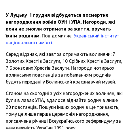
У Луцьку 1 грудня відбудеться посмертне
нагородження воїнів ОУН і УПА. Нагороди, які
вони не змогли отримати за життя, вручать
їхнім родичам.
Повідомиляє
Український інститут
національної пам’яті.
Серед відзнак, які завтра отримають волиняни: 7
Золотих Хрестів Заслуги, 10 Срібних Хрестів Заслуги,
7 Бронзових Хрестів Заслуги. Нагороди чотирьох
волинських повстанців за побажанням родичів
будуть передані у Волинський краєзнавчий музей.
Станом на сьогодні з усіх нагороджених волинян, які
були в лавах УПА, вдалося віднайти родичів лише
20 повстанців. Пошуки інших родичів ще тривають,
тому це лише перша церемонія нагородження,
присвячена річниці Всеукраїнського референдуму за
незалежність України 1991 року.