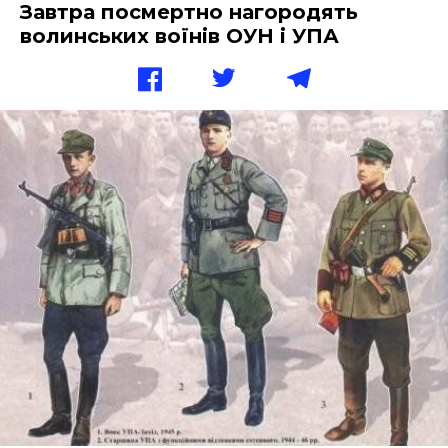
Завтра посмертно нагородять
волинських воїнів ОУН і УПА