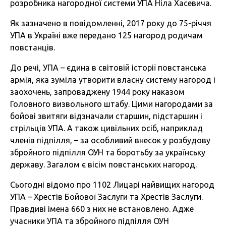
розробника нагородної системи УПА Ніла Хасевича.
Як зазначено в повідомленні, 2017 року до 75-річчя
УПА в Україні вже передано 125 нагород родичам
повстанців.
До речі, УПА – єдина в світовій історії повстанська
армія, яка зуміла утворити власну систему нагород і
заохочень, запроваджену 1944 року наказом
Головного визвольного штабу. Цими нагородами за
бойові звитяги відзначали старшин, підстаршин і
стрільців УПА. А також цивільних осіб, наприклад
членів підпілля, – за особливий внесок у розбудову
збройного підпілля ОУН та боротьбу за українську
державу. Загалом є вісім повстанських нагород.
Сьогодні відомо про 1102 Лицарі найвищих нагород
УПА – Хрестів Бойової Заслуги та Хрестів Заслуги.
Правдиві імена 660 з них не встановлено. Адже
учасники УПА та збройного підпілля ОУН