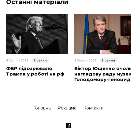
Останні матеріали
Новини
Новини
6 Серпня 2026
6 Серпня 2026
ФБР підозрювало
Віктор Ющенко очолив
Трампа у роботі на рф
наглядову раду музею
Голодомору-геноциду
Головна
Реклама
Контакти