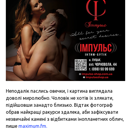
Неподалік паслись овечки, і картина виглядала
доволі миролюбно. Чоловік не хотів їх злякати,
підійшовши занадто близько. Відтак фотограф
обрав найкращі ракурси здалека, аби зафіксувати
незвичайні камені з відбитками інопланетних облич,
пише
maximum.fm.