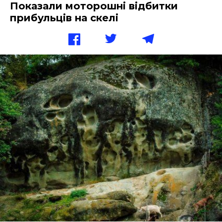
Показали моторошні відбитки
прибульців на скелі