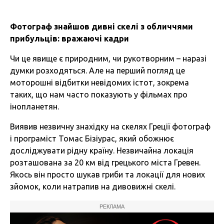
Фотограф знайшов дивні скелі з обличчями
прибульців: вражаючі кадри
Чи це явище є природним, чи рукотворним – наразі
думки розходяться. Але на перший погляд це
моторошні відбитки невідомих істот, зокрема
таких, що нам часто показують у фільмах про
інопланетян.
Виявив незвичну знахідку на скелях Греції фотограф
і програміст Томас Бізіурас, який обожнює
досліджувати рідну країну. Незвичайна локація
розташована за 20 км від грецького міста Гревен.
Якось він просто шукав гриби та локації для нових
зйомок, коли натрапив на дивовижні скелі.
РЕКЛАМА