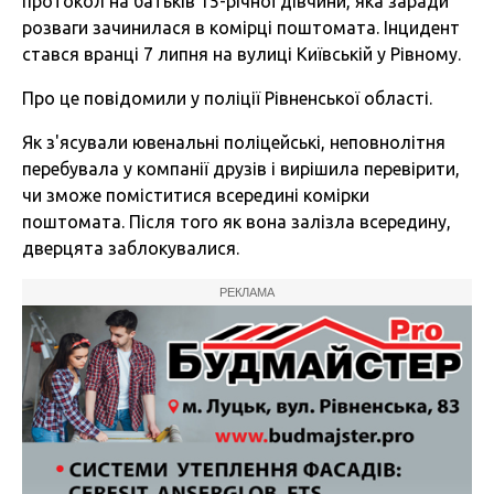
протокол на батьків 15-річної дівчини, яка заради
розваги зачинилася в комірці поштомата. Інцидент
стався вранці 7 липня на вулиці Київській у Рівному.
Про це
повідомили
у поліції Рівненської області.
Як з'ясували ювенальні поліцейські, неповнолітня
перебувала у компанії друзів і вирішила перевірити,
чи зможе поміститися всередині комірки
поштомата. Після того як вона залізла всередину,
дверцята заблокувалися.
РЕКЛАМА