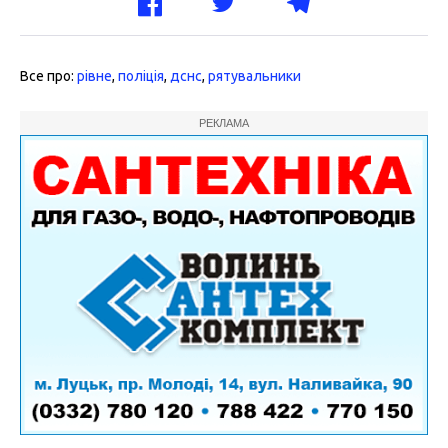
Все про:
рівне
,
поліція
,
дснс
,
рятувальники
РЕКЛАМА