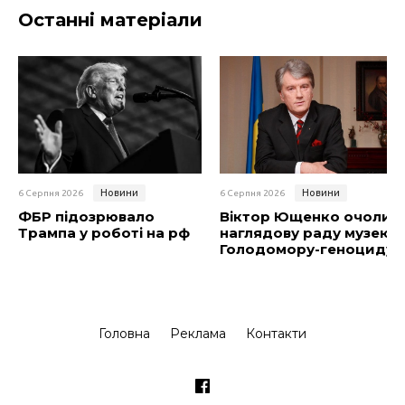
Останні матеріали
Новини
Новини
6 Серпня 2026
6 Серпня 2026
ФБР підозрювало
Віктор Ющенко очолив
Трампа у роботі на рф
наглядову раду музею
Голодомору-геноциду
Головна
Реклама
Контакти