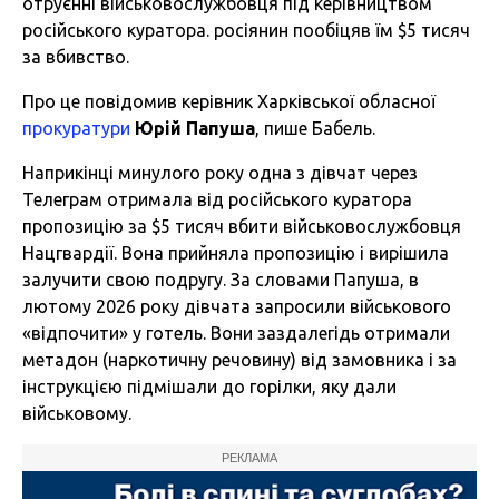
отруєнні військовослужбовця під керівництвом
російського куратора. росіянин пообіцяв їм $5 тисяч
за вбивство.
Про це повідомив керівник Харківської обласної
прокуратури
Юрій Папуша
, пише Бабель.
Наприкінці минулого року одна з дівчат через
Телеграм отримала від російського куратора
пропозицію за $5 тисяч вбити військовослужбовця
Нацгвардії. Вона прийняла пропозицію і вирішила
залучити свою подругу. За словами Папуша, в
лютому 2026 року дівчата запросили військового
«відпочити» у готель. Вони заздалегідь отримали
метадон (наркотичну речовину) від замовника і за
інструкцією підмішали до горілки, яку дали
військовому.
РЕКЛАМА