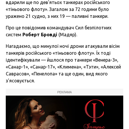
вдарили ще по дев'ятьох танкерах російського
«тіньового флоту». Загалом за 72 години було
уражено 21 судно, з них 19 — паливні танкери.
Про це повідомив
командувач Сил безпілотних
систем
Роберт Бровді
(Мадяр).
Нагадаємо, що минулої ночі
дрони атакували вісім
танкерів російського «тіньового флоту». Їх тоді
ідентифікували — йшлося про танкери «Венера-3»,
«Санар-1», «Санар-17», «Климена», «Тэти», «Алексей
Саврасов», «Пенелопа» та ще один, вид якого
з’ясовується.
РЕКЛАМА