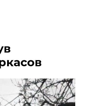
ув
еркасов