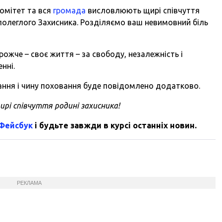
комітет та вся
громада
висловлюють щирі співчуття
полеглого Захисника. Розділяємо ваш невимовний біль
рожче – своє життя – за свободу, незалежність і
нні.
ання і чину поховання буде повідомлено додатково.
рі співчуття родині захисника!
 Фейсбук
і будьте завжди в курсі останніх новин.
РЕКЛАМА