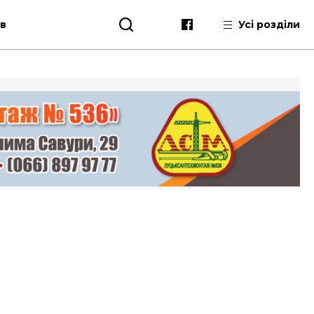
ів
Усі розділи