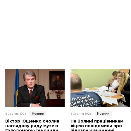
Новини
Новини
6 Серпня 2026
6 Серпня 2026
Віктор Ющенко очолив
На Волині працівникам
наглядову раду музею
ліцею повідомили про
Голодомору-геноциду
підозру у вчиненні