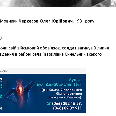
а Мовники
Черкасов Олег Юрійович
, 1981 року
і.
уючи свій військовий обов’язок, солдат загинув 3 липня
вдання в районі села Гаврилівка Синельниківського
КЛАМА