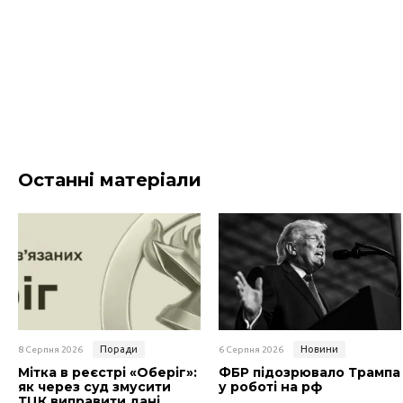
Останні матеріали
Поради
Новини
8 Серпня 2026
6 Серпня 2026
Мітка в реєстрі «Оберіг»:
ФБР підозрювало Трампа
як через суд змусити
у роботі на рф
ТЦК виправити дані