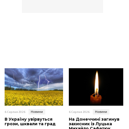
Новини
Новини
6 Серпня 2026
6 Серпня 2026
В Україну увірвуться
На Донеччині загинув
грози, шквали та град
захисник із Луцька
Михайло Сафатюк