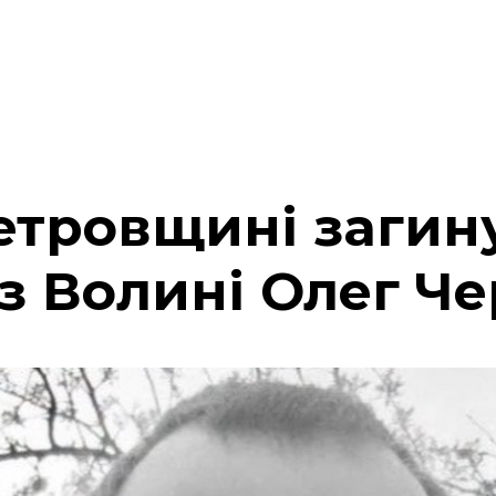
етровщині загин
з Волині Олег Ч