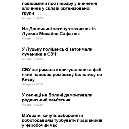
повідомили про підозру у вчиненні
злочинів у складі організованої
групи
6 Серпня 2026
На Донеччині загинув захисник із
Луцька Михайло Сафатюк
6 Серпня 2026
У Луцьку поліцейські затримали
лучанина в СЗЧ
6 Серпня 2026
СБУ затримала коригувальника фсб,
який наводив російську балістику по
Києву
6 Серпня 2026
У селищі на Волині демонтували
радянський пам'ятник
6 Серпня 2026
В Україні хочуть заборонити
роботодавцям турбувати працівників
у неробочий час