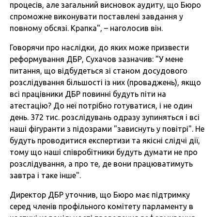
процесів, але загальний висновок аудиту, що Бюро
спроможне виконувати поставлені завдання у
повному обсязі. Крапка", – наголосив він.
Говорячи про наслідки, до яких може призвести
реформування ДБР, Сухачов зазначив: "У мене
питання, що відбудеться зі станом досудового
розслідування більшості із них (проваджень), якщо
всі працівники ДБР повинні будуть піти на
атестацію? До неї потрібно готуватися, і не один
день. 372 тис. розслідувань одразу зупиняться і всі
наші фігуранти з підозрами "зависнуть у повітрі". Не
будуть проводитися експертизи та якісні слідчі дії,
тому що наші співробітники будуть думати не про
розслідування, а про те, де вони працюватимуть
завтра і таке інше".
Директор ДБР уточнив, що Бюро має підтримку
серед членів профільного комітету парламенту в