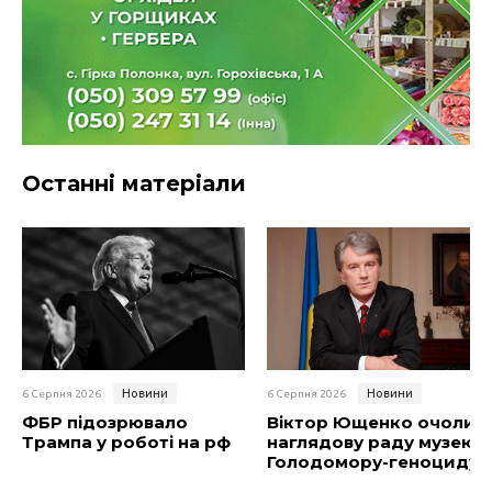
Останні матеріали
Новини
Новини
6 Серпня 2026
6 Серпня 2026
ФБР підозрювало
Віктор Ющенко очолив
Трампа у роботі на рф
наглядову раду музею
Голодомору-геноциду