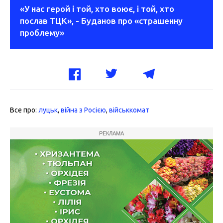
«У нас герой і той, хто воює, і той, хто
послав ТЦК», - Буданов про «страшенну
проблему»
Все про:
луцьк
,
війна з Росією
,
військкомат
РЕКЛАМА