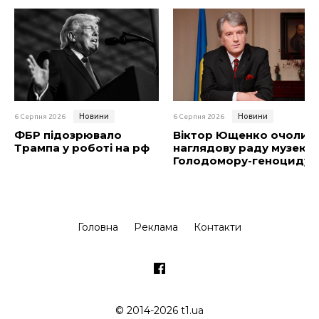
Новини
Новини
6 Серпня 2026
6 Серпня 2026
ФБР підозрювало
Віктор Ющенко очолив
Трампа у роботі на рф
наглядову раду музею
Голодомору-геноциду
Головна
Реклама
Контакти
© 2014-2026 t1.ua