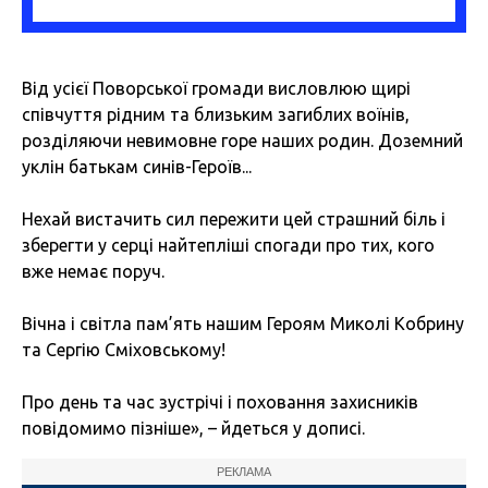
Від усієї Поворської громади висловлюю щирі
співчуття рідним та близьким загиблих воїнів,
розділяючи невимовне горе наших родин. Доземний
уклін батькам синів-Героїв...
Нехай вистачить сил пережити цей страшний біль і
зберегти у серці найтепліші спогади про тих, кого
вже немає поруч.
Вічна і світла пам’ять нашим Героям Миколі Кобрину
та Сергію Сміховському!
Про день та час зустрічі і поховання захисників
повідомимо пізніше», – йдеться у дописі.
РЕКЛАМА