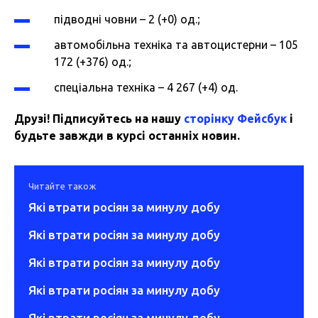
підводні човни – 2 (+0) од.;
автомобільна техніка та автоцистерни – 105
172 (+376) од.;
спеціальна техніка – 4 267 (+4) од.
Друзі! Підписуйтесь на нашу
сторінку Фейсбук
і
будьте завжди в курсі останніх новин.
Читайте також
Які втрати росіян за минулу добу
Які втрати росіян за минулу добу
Які втрати росіян за минулу добу
Які втрати росіян за минулу добу
Які втрати росіян за минулу добу