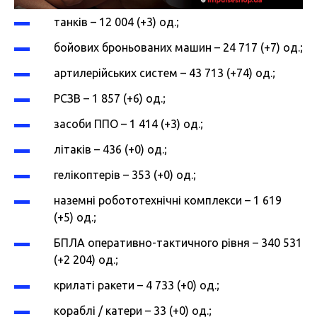
танків – 12 004 (+3) од.;
бойових броньованих машин – 24 717 (+7) од.;
артилерійських систем – 43 713 (+74) од.;
РСЗВ – 1 857 (+6) од.;
засоби ППО – 1 414 (+3) од.;
літаків – 436 (+0) од.;
гелікоптерів – 353 (+0) од.;
наземні робототехнічні комплекси – 1 619
(+5) од.;
БПЛА оперативно-тактичного рівня – 340 531
(+2 204) од.;
крилаті ракети – 4 733 (+0) од.;
кораблі / катери – 33 (+0) од.;