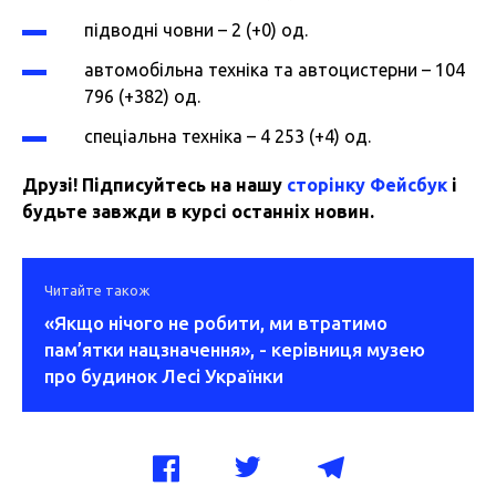
підводні човни – 2 (+0) од.
автомобільна техніка та автоцистерни – 104
796 (+382) од.
спеціальна техніка – 4 253 (+4) од.
Друзі! Підписуйтесь на нашу
сторінку Фейсбук
і
будьте завжди в курсі останніх новин.
Читайте також
«Якщо нічого не робити, ми втратимо
пам’ятки нацзначення», - керівниця музею
про будинок Лесі Українки