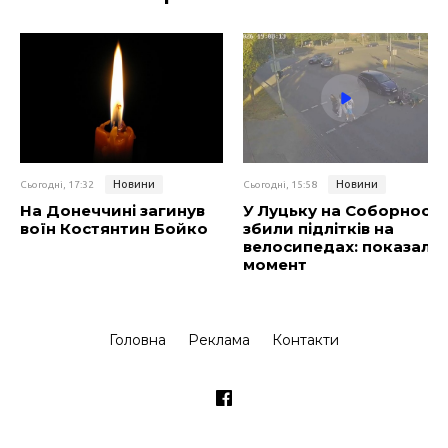
Новини
Новини
Сьогодні, 17:32
Сьогодні, 15:58
На Донеччині загинув
У Луцьку на Соборності
воїн Костянтин Бойко
збили підлітків на
велосипедах: показали
момент
Головна
Реклама
Контакти