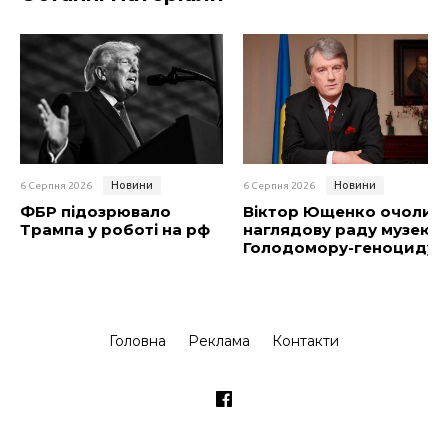
Новини
Новини
6 Серпня 2026
6 Серпня 2026
ФБР підозрювало
Віктор Ющенко очолив
Трампа у роботі на рф
наглядову раду музею
Голодомору-геноциду
Головна
Реклама
Контакти