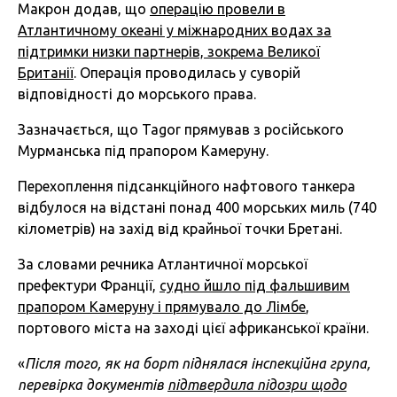
Макрон додав, що
операцію провели в
Атлантичному океані у міжнародних водах за
підтримки низки партнерів, зокрема Великої
Британії
. Операція проводилась у суворій
відповідності до морського права.
Зазначається, що Tagor прямував з російського
Мурманська під прапором Камеруну.
Перехоплення підсанкційного нафтового танкера
відбулося на відстані понад 400 морських миль (740
кілометрів) на захід від крайньої точки Бретані.
За словами речника Атлантичної морської
префектури Франції,
судно йшло під фальшивим
прапором Камеруну і прямувало до Лімбе
,
портового міста на заході цієї африканської країни.
«
Після того, як на борт піднялася інспекційна група,
перевірка документів
підтвердила підозри щодо