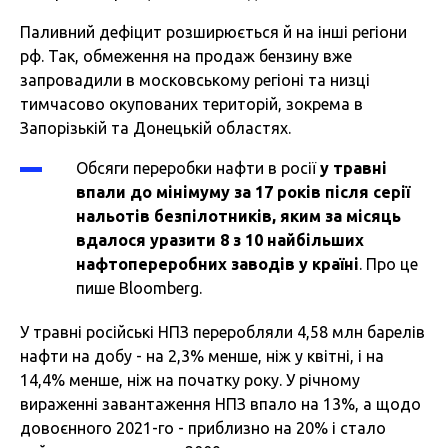
Паливний дефіцит розширюється й на інші регіони
рф. Так, обмеження на продаж бензину вже
запровадили в московському регіоні та низці
тимчасово окупованих територій, зокрема в
Запорізькій та Донецькій областях.
Обсяги переробки нафти в росії
у травні
впали до мінімуму за 17 років після серії
нальотів безпілотників, яким за місяць
вдалося уразити 8 з 10 найбільших
нафтопереробних заводів у країні
. Про це
пише Bloomberg.
У травні російські НПЗ переробляли 4,58 млн барелів
нафти на добу - на 2,3% менше, ніж у квітні, і на
14,4% менше, ніж на початку року. У річному
вираженні завантаження НПЗ впало на 13%, а щодо
довоєнного 2021-го - приблизно на 20% і стало