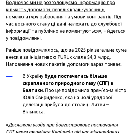
Водночас ми не розголошуємо інформацію про
кількість допомоги, перелік країн-учасниць,
номенклатуру озброєння та умови контрактів
. Під
час воєнного стану ці дані належать до службової
інформації та публічно не коментуються», – йдеться
у повідомленні.
Раніше повідомлялось, що за 2025 рік загальна сума
внесків за ініціативою PURL склала $4,3 млрд.
Наповнення нових пакетів допомоги зараз триває.
В Україну
буде постачатись більше
скрапленого природного газу (СПГ) з
Балтики
. Про це повідомила прем’єр-міністр
Юлія Свириденко, яка на чолі урядової
делегації прибула до столиці Литви –
Вільнюса.
«
Досягнули угоди про довгострокове постачання
СПГ через термінал Клайпеди під час міжурядових