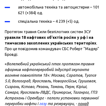
автомобільна техніка та автоцистерни – 101
621 (+384) од.
спеціальна техніка – 4 239 (+5) од.
Протягом травня Сили безпілотних систем ЗСУ
уразили 18 нафтових об’єктів росіян у рф і на
тимчасово захоплених українських територіях
.
Про це повідомив командувач СБС Роберт "Мадяр"
Бровді.
«
Волелюбний український птах протягом травня
оформив нафтопереробній індустрії окупанта
вогняне повноліття 18+: Москва, Саратов, Туапсе
5.0, Волгоград, Ярославль, Новоросійськ, Грушовая,
Сизрань, Кстово, Рязань, Тамань, Перм, Кіріші,
Самара, Ярославль-ЛВДС, Приморськ, Таганрог, ГПЗ
Астрахань і Оренбург - палали установки первинної
переробки нафти і
газу
та резервуари, -
понад