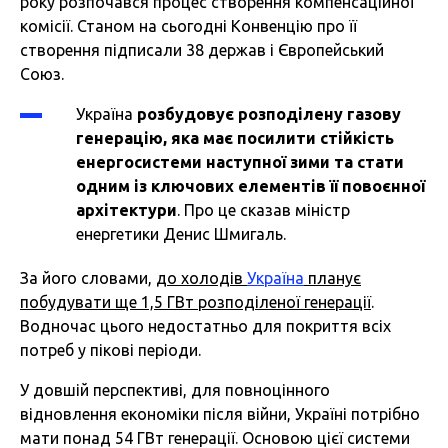
року розпочався процес створення компенсаційної
комісії. Станом на сьогодні Конвенцію про її
створення підписали 38 держав і Європейський
Союз.
Україна
розбудовує розподілену газову
генерацію, яка має посилити стійкість
енергосистеми наступної зими та стати
одним із ключових елементів її повоєнної
архітектури
. Про це сказав міністр
енергетики Денис Шмигаль.
За його словами,
до холодів
Україна
планує
побудувати ще 1,5 ГВт розподіленої генерації
.
Водночас цього недостатньо для покриття всіх
потреб у пікові періоди.
У довшій перспективі, для повноцінного
відновлення економіки після війни, Україні потрібно
мати понад 54 ГВт генерації. Основою цієї системи