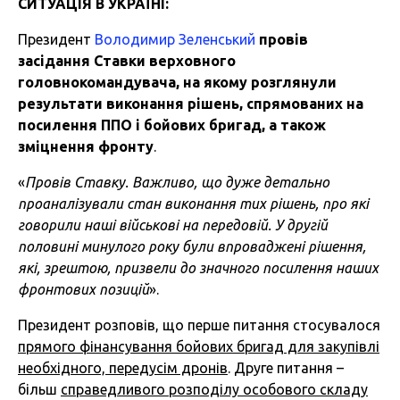
СИТУАЦІЯ В УКРАЇНІ:
Президент
Володимир Зеленський
провів
засідання Ставки верховного
головнокомандувача, на якому розглянули
результати виконання рішень, спрямованих на
посилення ППО і бойових бригад, а також
зміцнення фронту
.
«
Провів Ставку. Важливо, що дуже детально
проаналізували стан виконання тих рішень, про які
говорили наші військові на передовій. У другій
половині минулого року були впроваджені рішення,
які, зрештою, призвели до значного посилення наших
фронтових позицій
».
Президент розповів, що перше питання стосувалося
прямого фінансування бойових бригад для закупівлі
необхідного, передусім дронів
. Друге питання –
більш
справедливого розподілу особового складу