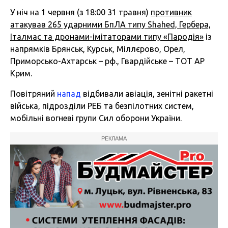
У ніч на 1 червня (з 18:00 31 травня)
противник
атакував 265 ударними БпЛА типу Shahed, Гербера,
Італмас та дронами-імітаторами типу «Пародія»
із
напрямків Брянськ, Курськ, Міллєрово, Орел,
Приморсько-Ахтарськ – рф., Гвардійське – ТОТ АР
Крим.
Повітряний
напад
відбивали авіація, зенітні ракетні
війська, підрозділи РЕБ та безпілотних систем,
мобільні вогневі групи Сил оборони України.
РЕКЛАМА