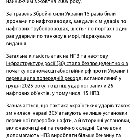
найнижчим з жовтня 2009 року.
За травень Збройні сили України 15 разів били
дронами по нафтозаводах, завдали сім ударів по
нафтових трубопроводах, шість - по портах і один
раз ударили по танкеру в морі, підрахувало
видання.
Загальна
кількість атак на НПЗ та нафтову
інфраструктуру росії (30) стала безпрецедентною з
початку повномасштабної війни рф проти України і
перевищила попередній рекорд
, встановлений у
грудні 2025 року: тоді під удар потрапили 26
нафтових об'єктів, у тому числі 15 НПЗ.
Зазначається, що тактика українських ударів також
змінилася: наразі ЗСУ атакують не лише установки
первинної переробки нафти, а й вторинні установки,
включаючи цінні та технічно складні. Саме вони
допомагають НПЗ виробляти більше бензину та