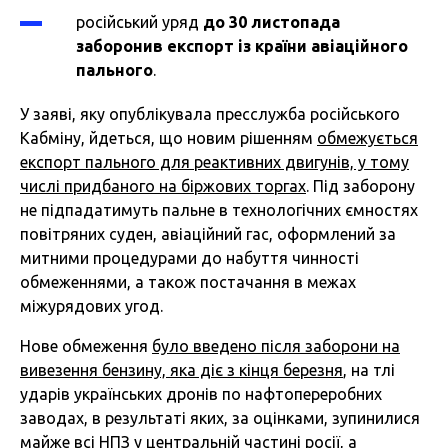
російський уряд
до 30 листопада
заборонив експорт із країни авіаційного
пального
.
У заяві, яку опублікувала пресслужба російського
Кабміну, йдеться, що новим рішенням
обмежується
експорт пального ‌для реактивних ‌двигунів, у тому
числі придбаного на біржових торгах
. Під заборону
не підпадатимуть пальне в технологічних ємностях
повітряних суден, авіаційний гас, оформлений за
митними процедурами до набуття чинності
обмеженнями, а також постачання в межах
міжурядових угод.
Нове обмеження
було введено після заборони на
вивезення бензину, яка діє з кінця березня
, на тлі
ударів українських дронів по нафтопереробних
заводах, в результаті яких, за оцінками, зупинилися
майже всі НПЗ у центральній частині росії, а