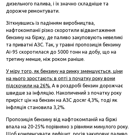
дизельного палива, і їх значно складніше та
дорожче ремонтувати.
Зіткнувшись із падінням виробництва,
нафтокомпанії різко скоротили відвантаження
бензину на біржу, де паливо закуповують невеликі
та приватні АЗС. Так, у травні пропозиція бензину
Аі-95 скоротилася до 5000 тонн на добу, що на
третину менше, ніж роком раніше.
У міру того, як бензину на ринку зменшується, ціни
на нього зростають: в опті з початку року вони
підскочили на 26%.
А в роздробі бензин дорожчає
швидше за інфляцію. Накопичений з початку року
приріст цін на бензин на АЗС досяг 4,3%, тоді як
інфляція становила 3,2%.
Пропозиція бензину від нафтокомпаній на біржі
впала на 20-25% порівняно з рівнями минулого року.
Щоб компенсувати дефіцит, росія закуповує паливо