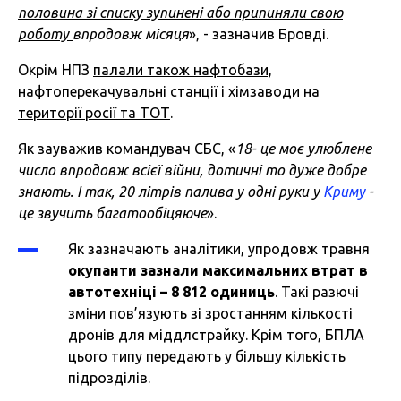
половина зі списку зупинені або припиняли свою
роботу
впродовж місяця
», - зазначив Бровді.
Окрім НПЗ
палали також нафтобази,
нафтоперекачувальні станції і хімзаводи на
території росії та ТОТ
.
Як зауважив командувач СБС, «
18- це моє улюблене
число впродовж всієї війни, дотичні то дуже добре
знають. І так, 20 літрів палива у одні руки у
Криму
-
це звучить багатообіцяюче
».
Як зазначають аналітики, упродовж травня
окупанти зазнали максимальних втрат в
автотехніці – 8 812 одиниць
. Такі разючі
зміни пов’язують зі зростанням кількості
дронів для міддлстрайку. Крім того, БПЛА
цього типу передають у більшу кількість
підрозділів.